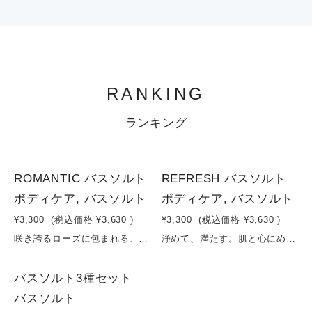
RANKING
ランキング
1
1
ROMANTIC バスソルト
REFRESH バスソルト
ボディケア, バスソルト
ボディケア, バスソルト
¥3,300
(税込価格
¥3,630
)
¥3,300
(税込価格
¥3,630
)
咲き誇るローズに包まれる、発酵うるおいバス。ミネラル豊富な海塩に、優雅なダマスクバラ花油とゼラニウム油を贅沢にブレンド。湯けむりとともに広がる華やかなフローラルの香りが、日常を離れた特別なリラックスタイムを演出します。さらに、イチゴ果実エキスとアドニスパレスチナ花エキスが肌にみずみずしい印象を与え、クチナシ果実エキスがやさしい彩りをプラス。日本由来のコメ発酵液が角質層までうるおいを届け、しっとりとしたやわらかな肌へ導きます。まるで花に包まれるような、心ほどけるバスタイムをお楽しみください。容量：200g
浄めて、満たす。肌と心にめぐる、発酵シトラスのバスタイム。海の恵みをたっぷり含んだ海塩に、レモンやオレンジの爽やかな香り、さらにレプトスペルムムペテルソニイ油（レモンティーツリー）をブレンド。やさしく包み込むカミツレエキスと、クチナシ果実エキスの自然な彩りが、バスタイムを心地よい癒しの時間へと導きます。さらに、日本の伝統的な美容素材であるコメ発酵液を配合。お湯に溶けるたび、肌をやわらかく整え、しっとりとしたうるおい感をもたらします。一日の終わりに、深呼吸したくなるようなナチュラルシトラスの香りとともに、心と身体をリセットする特別なバスタイムをお楽しみください。容量：200g
1
バスソルト3種セット
バスソルト