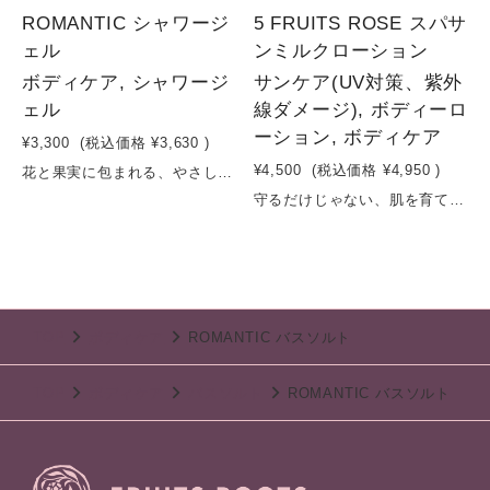
ROMANTIC シャワージ
5 FRUITS ROSE スパサ
ェル
ンミルクローション
ボディケア, シャワージ
サンケア(UV対策、紫外
ェル
線ダメージ), ボディーロ
ーション, ボディケア
¥3,300
(税込価格
¥3,630
)
¥4,500
(税込価格
¥4,950
)
花と果実に包まれる、やさしい泡のご褒美時間。シンプルなカリ石けんベースに、華やかなフラワーエキスと果実のうるおいを重ねたシャワージェル。やさしく軽やかな泡が、肌の汚れをすっきり落としながら、必要なうるおいは残します。アドニスパレスチナ花エキスやセイヨウオトギリソウエキスが肌を穏やかに整え、ヒマワリ油がしっとりとしたやわらかさをプラス。さらに、イチゴ果汁のフレッシュなうるおいと、ダマスクバラ・ゼラニウムの上品な香りが重なり、バスタイムを特別なリラックスタイムへと導きます。毎日の洗浄を、肌と心を満たすひとときに。容量：300ml
守るだけじゃない、肌を育てるサンクリーム。紫外線から肌を守りながら、スキンケアまで叶えるナチュラルサンクリーム。酸化亜鉛によるやさしい紫外線防御に加え、シア脂・カカオ脂・マンゴー種子脂などの植物バターが肌をしっとり保湿。さらに、モリンガオイル（ワサビノキ種子油）やオリーブ由来成分が、乾燥や外的刺激から肌を守ります。チャ葉エキスやカミツレ花エキスなどの植物エキスが肌を整え、フルーツエキスが透明感のある印象へ導きます。紫外線対策をしながら、日中もスキンケアを続けているような心地よさ。毎日使いたくなる、軽やかでやさしい使い心地のUVクリームです。容量：80ml
TOP
ボディケア
ROMANTIC バスソルト
TOP
ボディケア
バスソルト
ROMANTIC バスソルト