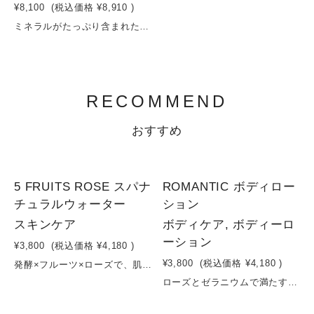
¥8,100
(税込価格
¥8,910
)
ミネラルがたっぷり含まれた香川県坂出の海塩に、丁寧に育てたフルーツやハーブをふんだんにブレンドしたバスソルトです。ミネラル分が、汗の発汗による体温低下を防ぎ、身体をポカポカと温かい状態を保ち、代謝を上げてくれます。またバスソルトに含まれるミネラル成分が、肌表面についた汚れを落とし、バスソルトを入れたお風呂は肌がやわらかに、そしてお肌の水分バランスを整え、お風呂上がりのお肌をしっとりと仕上げてくれます。また、浸透圧の変化で体内の水分が外に出ようとし、肌も引き締めてくれるので、ゆっくり過ごす半身浴にもおすすめです。オーガニックのフルーツやハーブで贅沢に香りづけと色づけもあり、ギフトにもぴったりのバスソルトです。
RECOMMEND
おすすめ
5 FRUITS ROSE スパナ
ROMANTIC ボディロー
チュラルウォーター
ション
スキンケア
ボディケア, ボディーロ
ーション
¥3,800
(税込価格
¥4,180
)
¥3,800
(税込価格
¥4,180
)
発酵×フルーツ×ローズで、肌の“めぐり”を整える濃密ミスト化粧水ダマスクバラ花水をベースに、コメ発酵液と多彩なフルーツ・植物エキスを贅沢に配合したミストタイプの化粧水です。ブドウ葉エキスやザクロ果実エキスなどのポリフェノール豊富な植物成分が、肌にうるおいとハリを与え、透明感のある印象へ導きます。さらに、パイナップルやレモン、リンゴなどのフルーツエキスが、古い角質にアプローチし、なめらかな肌へ。発酵の力で角質層まで浸透しやすく、乾燥やくすみ、ゆらぎが気になる肌をやさしく整えます。ローズとゼラニウムの天然精油の香りが、スキンケアの時間を心地よいリラックスタイムに。容量：150ml
ローズとゼラニウムで満たす、やさしく華やぐ素肌。ダマスクローズとゼラニウムの華やかでやさしい香りに包まれるボディミルク。スクワランやホホバ油が肌にすっとなじみ、ベタつかずにしっとりとうるおいをキープ。カラギーナンが肌をなめらかに整え、やわらかくしなやかな質感へ導きます。さらに、イチゴエキスや植物エキスが乾燥によるくすみをケアし、明るく整った印象の肌へ。毎日のケアを、心まで満たされる上質な時間に変えます。容量：200ml