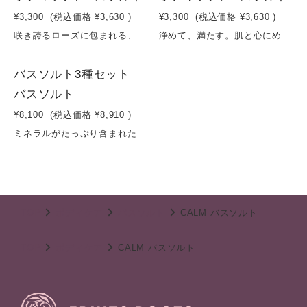
¥3,300
(税込価格
¥3,630
)
¥3,300
(税込価格
¥3,630
)
咲き誇るローズに包まれる、発酵うるおいバス。ミネラル豊富な海塩に、優雅なダマスクバラ花油とゼラニウム油を贅沢にブレンド。湯けむりとともに広がる華やかなフローラルの香りが、日常を離れた特別なリラックスタイムを演出します。さらに、イチゴ果実エキスとアドニスパレスチナ花エキスが肌にみずみずしい印象を与え、クチナシ果実エキスがやさしい彩りをプラス。日本由来のコメ発酵液が角質層までうるおいを届け、しっとりとしたやわらかな肌へ導きます。まるで花に包まれるような、心ほどけるバスタイムをお楽しみください。容量：200g
浄めて、満たす。肌と心にめぐる、発酵シトラスのバスタイム。海の恵みをたっぷり含んだ海塩に、レモンやオレンジの爽やかな香り、さらにレプトスペルムムペテルソニイ油（レモンティーツリー）をブレンド。やさしく包み込むカミツレエキスと、クチナシ果実エキスの自然な彩りが、バスタイムを心地よい癒しの時間へと導きます。さらに、日本の伝統的な美容素材であるコメ発酵液を配合。お湯に溶けるたび、肌をやわらかく整え、しっとりとしたうるおい感をもたらします。一日の終わりに、深呼吸したくなるようなナチュラルシトラスの香りとともに、心と身体をリセットする特別なバスタイムをお楽しみください。容量：200g
1
バスソルト3種セット
バスソルト
¥8,100
(税込価格
¥8,910
)
ミネラルがたっぷり含まれた香川県坂出の海塩に、丁寧に育てたフルーツやハーブをふんだんにブレンドしたバスソルトです。ミネラル分が、汗の発汗による体温低下を防ぎ、身体をポカポカと温かい状態を保ち、代謝を上げてくれます。またバスソルトに含まれるミネラル成分が、肌表面についた汚れを落とし、バスソルトを入れたお風呂は肌がやわらかに、そしてお肌の水分バランスを整え、お風呂上がりのお肌をしっとりと仕上げてくれます。また、浸透圧の変化で体内の水分が外に出ようとし、肌も引き締めてくれるので、ゆっくり過ごす半身浴にもおすすめです。オーガニックのフルーツやハーブで贅沢に香りづけと色づけもあり、ギフトにもぴったりのバスソルトです。
TOP
ボディケア
バスソルト
CALM バスソルト
TOP
ボディケア
CALM バスソルト