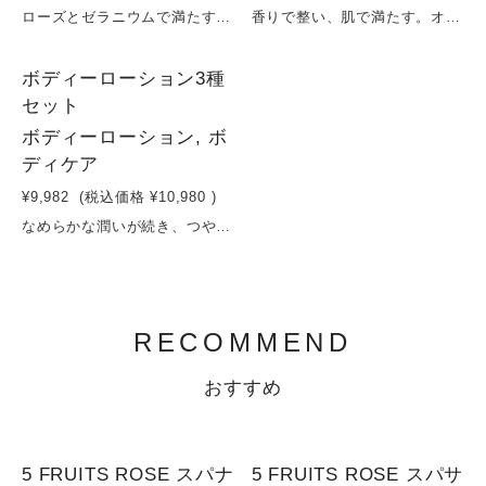
ローズとゼラニウムで満たす、やさしく華やぐ素肌。ダマスクローズとゼラニウムの華やかでやさしい香りに包まれるボディミルク。スクワランやホホバ油が肌にすっとなじみ、ベタつかずにしっとりとうるおいをキープ。カラギーナンが肌をなめらかに整え、やわらかくしなやかな質感へ導きます。さらに、イチゴエキスや植物エキスが乾燥によるくすみをケアし、明るく整った印象の肌へ。毎日のケアを、心まで満たされる上質な時間に変えます。容量：200ml
香りで整い、肌で満たす。オレンジ＆レモンのボディミルク。レモンのように爽やかで澄んだ香りをもつレプトスペルムムペテルソニイ（レモンマートル）をベースにした、心と肌を同時に整えるボディミルク。軽やかなテクスチャーでありながら、スクワランやホホバ油がしっかりとうるおいを抱え込み、なめらかでやわらかな肌へ導きます。さらに、褐藻エキスや植物エキスが乾燥ダメージにアプローチし、キメの整った健やかな肌へ。オレンジやレモンの果実由来の香りが広がり、毎日のボディケアを“リフレッシュの時間”へと変えます。ベタつかずすっとなじむ使用感で、朝も夜も心地よく使える1本です。容量：200ml
3
ボディーローション3種
セット
ボディーローション, ボ
ディケア
¥9,982
(税込価格
¥10,980
)
なめらかな潤いが続き、つややかな肌に整える乳液タイプのボディミルクうっとり滑らかなテクスチャーで、伸び肌なじみが良く、乾いた肌もみずみずしい潤いで満たすボディローション。ホホバ油やフルーツ＆ハーブの保湿成分配合で、生まれ変わったようなやわらかく滑らかな肌へ。ライトな使用感でベタつきが残りません。心地よい香りが心と身体をリラックスへと導きます。オレンジ＆レモン、マスカット＆ホワイトバーチ、フランボワーズ＆ローズの香りの3個セット。
RECOMMEND
おすすめ
5 FRUITS ROSE スパナ
5 FRUITS ROSE スパサ