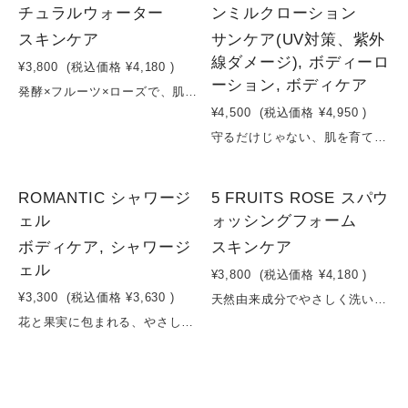
チュラルウォーター
ンミルクローション
スキンケア
サンケア(UV対策、紫外
線ダメージ), ボディーロ
¥3,800
(税込価格
¥4,180
)
ーション, ボディケア
発酵×フルーツ×ローズで、肌の“めぐり”を整える濃密ミスト化粧水ダマスクバラ花水をベースに、コメ発酵液と多彩なフルーツ・植物エキスを贅沢に配合したミストタイプの化粧水です。ブドウ葉エキスやザクロ果実エキスなどのポリフェノール豊富な植物成分が、肌にうるおいとハリを与え、透明感のある印象へ導きます。さらに、パイナップルやレモン、リンゴなどのフルーツエキスが、古い角質にアプローチし、なめらかな肌へ。発酵の力で角質層まで浸透しやすく、乾燥やくすみ、ゆらぎが気になる肌をやさしく整えます。ローズとゼラニウムの天然精油の香りが、スキンケアの時間を心地よいリラックスタイムに。容量：150ml
¥4,500
(税込価格
¥4,950
)
守るだけじゃない、肌を育てるサンクリーム。紫外線から肌を守りながら、スキンケアまで叶えるナチュラルサンクリーム。酸化亜鉛によるやさしい紫外線防御に加え、シア脂・カカオ脂・マンゴー種子脂などの植物バターが肌をしっとり保湿。さらに、モリンガオイル（ワサビノキ種子油）やオリーブ由来成分が、乾燥や外的刺激から肌を守ります。チャ葉エキスやカミツレ花エキスなどの植物エキスが肌を整え、フルーツエキスが透明感のある印象へ導きます。紫外線対策をしながら、日中もスキンケアを続けているような心地よさ。毎日使いたくなる、軽やかでやさしい使い心地のUVクリームです。容量：80ml
ROMANTIC シャワージ
5 FRUITS ROSE スパウ
ェル
ォッシングフォーム
ボディケア, シャワージ
スキンケア
ェル
¥3,800
(税込価格
¥4,180
)
¥3,300
(税込価格
¥3,630
)
天然由来成分でやさしく洗い上げる、石けんベースの洗顔フォーム。フルーツルーツのスパウォッシングフォームは、カリ石ケンを主成分とし、コメ発酵エキスと果実由来エキスを配合。きめ細かな泡が肌をやさしく包み込み、毛穴の汚れや余分な皮脂をすっきり落とします。洗い上がりはさっぱりしながらも、つっぱりにくい仕上がり。ダマスクローズとゼラニウムと5つのフルーツが香り、毎日の洗顔を心地よいスパタイムへ導きます。合成界面活性剤不使用。ナチュラル志向の方、乾燥が気になる方におすすめです。容量：200mlMADE IN JAPAN
花と果実に包まれる、やさしい泡のご褒美時間。シンプルなカリ石けんベースに、華やかなフラワーエキスと果実のうるおいを重ねたシャワージェル。やさしく軽やかな泡が、肌の汚れをすっきり落としながら、必要なうるおいは残します。アドニスパレスチナ花エキスやセイヨウオトギリソウエキスが肌を穏やかに整え、ヒマワリ油がしっとりとしたやわらかさをプラス。さらに、イチゴ果汁のフレッシュなうるおいと、ダマスクバラ・ゼラニウムの上品な香りが重なり、バスタイムを特別なリラックスタイムへと導きます。毎日の洗浄を、肌と心を満たすひとときに。容量：300ml