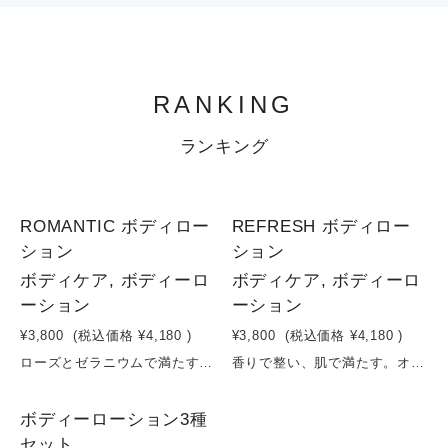
RANKING
ランキング
1
1
ROMANTIC ボディロー
REFRESH ボディロー
ション
ション
ボディケア, ボディーロ
ボディケア, ボディーロ
ーション
ーション
¥3,800
(税込価格
¥4,180
)
¥3,800
(税込価格
¥4,180
)
ローズとゼラニウムで満たす、やさしく華やぐ素肌。ダマスクローズとゼラニウムの華やかでやさしい香りに包まれるボディミルク。スクワランやホホバ油が肌にすっとなじみ、ベタつかずにしっとりとうるおいをキープ。カラギーナンが肌をなめらかに整え、やわらかくしなやかな質感へ導きます。さらに、イチゴエキスや植物エキスが乾燥によるくすみをケアし、明るく整った印象の肌へ。毎日のケアを、心まで満たされる上質な時間に変えます。容量：200ml
香りで整い、肌で満たす。オレンジ＆レモンのボディミルク。レモンのように爽やかで澄んだ香りをもつレプトスペルムムペテルソニイ（レモンマートル）をベースにした、心と肌を同時に整えるボディミルク。軽やかなテクスチャーでありながら、スクワランやホホバ油がしっかりとうるおいを抱え込み、なめらかでやわらかな肌へ導きます。さらに、褐藻エキスや植物エキスが乾燥ダメージにアプローチし、キメの整った健やかな肌へ。オレンジやレモンの果実由来の香りが広がり、毎日のボディケアを“リフレッシュの時間”へと変えます。ベタつかずすっとなじむ使用感で、朝も夜も心地よく使える1本です。容量：200ml
3
ボディーローション3種
セット