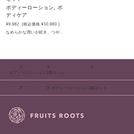
ボディーローション, ボ
ディケア
¥9,982
(税込価格
¥10,980
)
なめらかな潤いが続き、つややかな肌に整える乳液タイプのボディミルクうっとり滑らかなテクスチャーで、伸び肌なじみが良く、乾いた肌もみずみずしい潤いで満たすボディローション。ホホバ油やフルーツ＆ハーブの保湿成分配合で、生まれ変わったようなやわらかく滑らかな肌へ。ライトな使用感でベタつきが残りません。心地よい香りが心と身体をリラックスへと導きます。オレンジ＆レモン、マスカット＆ホワイトバーチ、フランボワーズ＆ローズの香りの3個セット。
TOP
ボディケア
ボディーローション
ボディーローション3種セット
TOP
ボディケア
ボディーローション3種セット