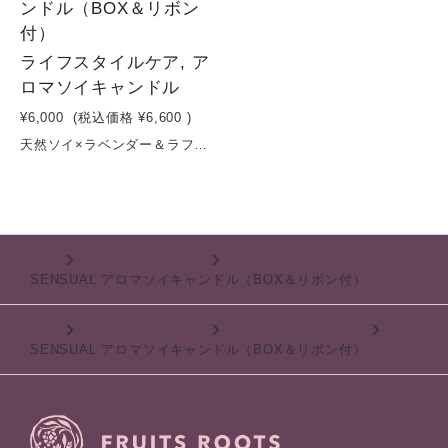
ンドル（BOX＆リボン
付）
ライフスタイルケア, ア
ロマソイキャンドル
¥6,000
(税込価格
¥6,600
)
天然ソイ×ラベンダー＆ラフランス。心をほどき、深く休むためのアロマキャンドル大豆由来のソイワックスに、ラベンダー精油とラフランスのやさしい甘さを重ねたフルーツルーツのフルーツソイキャンドル〈CALM〉。合成香料・パラフィン不使用で、空気を汚しにくいクリーンな灯りと、自然に広がる穏やかな香りが特徴です。ラベンダーの落ち着きある香りに、ラフランスのほのかな甘みを加えることで、心の緊張をゆるめ、深いリラックスへと導きます。忙しい日常やストレスの多い環境の中で、「何もしない時間」をやさしく支える香りです。ゆっくりと燃えるソイワックスは長時間使用でき、夜のリラックスタイムや睡眠前の習慣に最適。空間と心を静かに整えるためのキャンドルです。容量: 160g原材料：キャンドル（ソイワックス）、精油、芯
TOP
ライフスタイルケア
SENSUAL アロマソイキャンドル（BOX＆リボン付）
TOP
ライフスタイルケア
アロマソイキャンドル
SENSUAL アロマソイキャンドル（BOX＆リボン付）