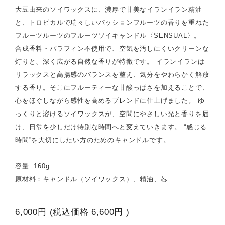
大豆由来のソイワックスに、濃厚で甘美なイランイラン精油
と、トロピカルで瑞々しいパッションフルーツの香りを重ねた
フルーツルーツのフルーツソイキャンドル〈SENSUAL〉。
合成香料・パラフィン不使用で、空気を汚しにくいクリーンな
灯りと、深く広がる自然な香りが特徴です。 イランイランは
リラックスと高揚感のバランスを整え、気分をやわらかく解放
する香り。そこにフルーティーな甘酸っぱさを加えることで、
心をほぐしながら感性を高めるブレンドに仕上げました。 ゆ
っくりと溶けるソイワックスが、空間にやさしい光と香りを届
け、日常を少しだけ特別な時間へと変えていきます。 “感じる
時間”を大切にしたい方のためのキャンドルです。
容量: 160g
原材料：キャンドル（ソイワックス）、精油、芯
6,000円
(税込価格
6,600円
)