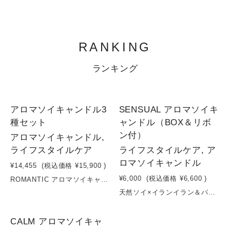
RANKING
ランキング
1
1
アロマソイキャンドル3
SENSUAL アロマソイキ
種セット
ャンドル（BOX＆リボ
ン付）
アロマソイキャンドル,
ライフスタイルケア
ライフスタイルケア, ア
ロマソイキャンドル
¥14,455
(税込価格
¥15,900
)
¥6,000
(税込価格
¥6,600
)
ROMANTIC アロマソイキャンドル女性らしい華やかな香り。優雅な気持ちに導きます。時には、思い切りロマンティックな「私」になりたい。そんな願いを叶えてくれるのは、朝摘みローズとフランボワーズ。目覚めたばかりのローズはフレッシュな香りを、惜しみなく分けてくれた。フランボワーズの少女のような微笑みが彩る、優雅なひとときを。CALM アロマソイキャンドル大らかで甘くくつろぎを感じる香り。ポジティブな気持ちに導きます。瞳を閉じて、耳を澄ませて……リラックスタイムには、ラベンダーとラフランスによる上質な香りを。紫色に染まる高原、そこからやって来る香りがくつろぎの時間を満たします。全速力で日々を駆け抜ける「私」へ。心と身体をいつくしむ、穏やかな休息を贈りましょう。Sensual アロマソイキャンドル色気のあるどこか懐かしさも感じる香り。落ち着いた気持ちに導きます。色気のあるイランイランと、南国のパッションフルーツの香りのブレンドは、過去の記憶を紐解くような温かみや柔らかささえも感じる印象に。リラックスして過ごした夜や、心を落ち着かせたいときに。大切な人との時間にも。
天然ソイ×イランイラン＆パッションフルーツ。感性を解き放つ、官能的なアロマキャンドル大豆由来のソイワックスに、濃厚で甘美なイランイラン精油と、トロピカルで瑞々しいパッションフルーツの香りを重ねたフルーツルーツのフルーツソイキャンドル〈SENSUAL〉。合成香料・パラフィン不使用で、空気を汚しにくいクリーンな灯りと、深く広がる自然な香りが特徴です。イランイランはリラックスと高揚感のバランスを整え、気分をやわらかく解放する香り。そこにフルーティーな甘酸っぱさを加えることで、心をほぐしながら感性を高めるブレンドに仕上げました。ゆっくりと溶けるソイワックスが、空間にやさしい光と香りを届け、日常を少しだけ特別な時間へと変えていきます。“感じる時間”を大切にしたい方のためのキャンドルです。容量: 160g原材料：キャンドル（ソイワックス）、精油、芯
1
CALM アロマソイキャ