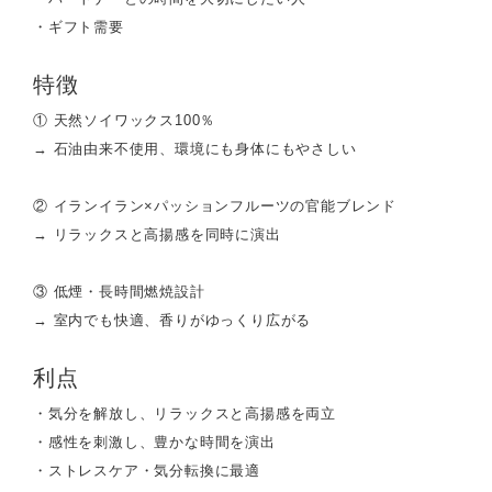
・ギフト需要
特徴
① 天然ソイワックス100％
→ 石油由来不使用、環境にも身体にもやさしい
② イランイラン×パッションフルーツの官能ブレンド
→ リラックスと高揚感を同時に演出
③ 低煙・長時間燃焼設計
→ 室内でも快適、香りがゆっくり広がる
利点
・気分を解放し、リラックスと高揚感を両立
・感性を刺激し、豊かな時間を演出
・ストレスケア・気分転換に最適