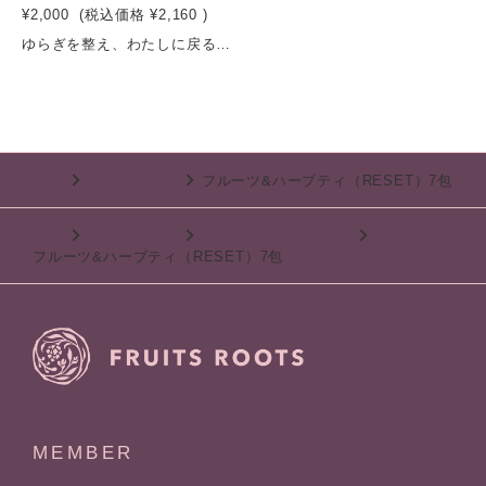
¥2,000
(税込価格
¥2,160
)
ゆらぎを整え、わたしに戻る一杯。果実と花のやさしさで整える“バランスブレンド”りんごやグレープのやさしい甘みに、パイナップルの軽やかさを重ね、リンデンやオレンジフラワー、ジャーマンカモミールなどの花のハーブをブレンドしたフルーツ＆ハーブティ「BALANCE」。ほのかなジンジャーの温もりとともに、心と体の緊張をやわらかくほどき、ゆらぎがちな日々を穏やかに整えます。忙しい毎日の中で、自分をリセットしすぎず、整える。そんな“ニュートラルな心地よさ”を届ける一杯です。容量：5g×7包賞味期限：製造日から１年半
TOP
インナーケア
フルーツ&ハーブティ（RESET）7包
TOP
インナーケア
フルーツハーブティー
フルーツ&ハーブティ（RESET）7包
MEMBER