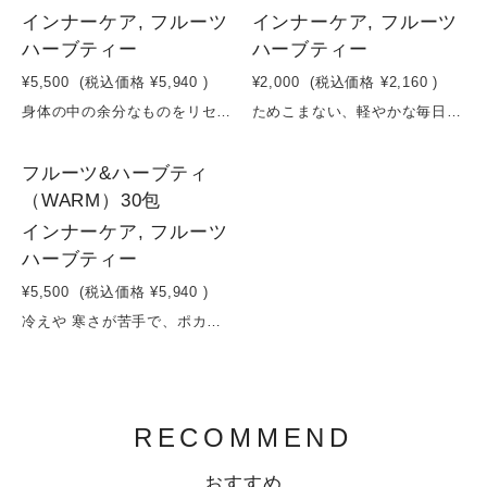
インナーケア, フルーツ
インナーケア, フルーツ
ハーブティー
ハーブティー
¥5,500
(税込価格
¥5,940
)
¥2,000
(税込価格
¥2,160
)
身体の中の余分なものをリセットしたい方や、便秘気味の方向けのブレンドです。食べ過ぎた時や飲み過ぎた時、そしてお疲れを感じる時には、ハーブの力で体の中をすっきりクリアに。贅沢にフルーツをブレンドしているので、飲みやすい味に仕上がっています。30包入りで、日々のリラックスタイムやおもてなしの一杯にも最適です。透明なティーポットに入れて楽しむこのティーは、見た目にも美しく、優雅なティータイムを演出します。そのまま食べられるフルーツピースが入っているため、飲み終わった後の小さな楽しみも提供します。毎日のバランスを整えるために、心地よいハーブの香りとフルーツの甘みが絶妙にマッチしたこのティーで、穏やかなひとときをお過ごしください。 5g×7包 砂糖不使用、ノンカフェイン賞味期限：製造日から１年半
ためこまない、軽やかな毎日へ。果実とハーブで整える“リセット習慣”ティーゆずの爽やかさとベリーの酸味、トロピカルフルーツのやさしい甘みをバランスよくブレンドした、フルーツ＆ハーブティ「RESET」。ローズヒップやハイビスカスの心地よい酸味に、ラズベリーやブルーベリーの深み、ジンジャーのほんのりとした温もりをプラス。日々の疲れや重たさを感じたときに、内側からすっきり整える一杯。ノンカフェイン・無添加で、朝から夜まで気軽に楽しめます。容量：5g×7包賞味期限：製造日から１年半
1
フルーツ&ハーブティ
（WARM）30包
インナーケア, フルーツ
ハーブティー
¥5,500
(税込価格
¥5,940
)
冷えや 寒さが苦手で、ポカポカしたい方向けのブレンド。身体を温めるハーブであるジンジャーや柚子に様々なフルーツやハーブを贅沢にブレンドしました。寒い季節だけではなく、夏の冷房対策にもオススメです。毎日飲んでも飽きないフルーティーな味に仕上がっています。30包入りで、日々のリラックスタイムやおもてなしの一杯にも最適です。透明なティーポットに入れて楽しむこのティーは、見た目にも美しく、優雅なティータイムを演出します。そのまま食べられるフルーツピースが入っているため、飲み終わった後の小さな楽しみも提供します。毎日のバランスを整えるために、心地よいハーブの香りとフルーツの甘みが絶妙にマッチしたこのティーで、穏やかなひとときをお過ごしください。5g×30包 砂糖不使用、ノンカフェイン賞味期限：製造日から１年半
RECOMMEND
おすすめ