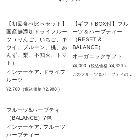
【初回食べ比べセット】
【ギフトBOX付】フル
国産無添加ドライフルー
ーツ＆ハーブティー
ツ（りんご、いちご、キ
（RESET &
ウイ、プルーン、桃、あ
BALANCE）
んず、梨、不知火、トマ
オーガニックギフト
ト）
¥4,000
(税込価格
¥4,320
)
インナーケア, ドライフ
このフルーツ＆ハーブティのギフトセットには、「RESET」と「BALANCE」と名付けられた二種類のティーバッグが含まれており、どちらもノンシュガー、ノンカフェインでオーガニックです。心と体を穏やかに整えるための厳選されたフルーツとハーブのブレンドは、どんなお茶の時間も特別なものに変えてくれます。美しいピンクのパッケージは、見た目にも美しく、プレゼントとしても喜ばれること間違いなし。自分へのご褒美はもちろん、大切な人への贈り物としても最適です。健康と癒しをテーマにしたこのティーセットで、穏やかな一時をお楽しみください。
ルーツ
¥2,760
(税込価格
¥2,980
)
フルーツ&ハーブティ
（BALANCE）7包
インナーケア, フルーツ
ハーブティー