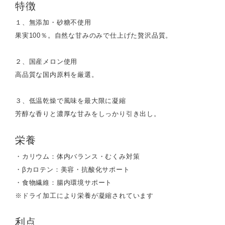
特徴
１、無添加・砂糖不使用
果実100％。自然な甘みのみで仕上げた贅沢品質。
２、国産メロン使用
高品質な国内原料を厳選。
３、低温乾燥で風味を最大限に凝縮
芳醇な香りと濃厚な甘みをしっかり引き出し。
栄養
・カリウム：体内バランス・むくみ対策
・βカロテン：美容・抗酸化サポート
・食物繊維：腸内環境サポート
※ドライ加工により栄養が凝縮されています
利点