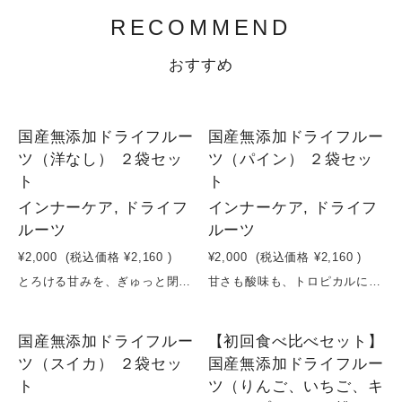
RECOMMEND
おすすめ
国産無添加ドライフルー
国産無添加ドライフルー
ツ（洋なし） ２袋セッ
ツ（パイン） ２袋セッ
ト
ト
インナーケア, ドライフ
インナーケア, ドライフ
ルーツ
ルーツ
¥2,000
(税込価格
¥2,160
)
¥2,000
(税込価格
¥2,160
)
とろける甘みを、ぎゅっと閉じ込めて。国産の洋なしを使用し、砂糖・保存料・香料など一切不使用で仕上げたドライフルーツです。低温でじっくり乾燥させることで、洋なし特有のとろけるような甘みとやさしい香り、なめらかな口当たりをそのまま凝縮。噛むほどに広がる上品な甘さは、リラックスタイムやご褒美おやつに最適。そのままはもちろん、ヨーグルトやチーズ、紅茶に合わせることで、日常を少し贅沢に演出します。“シンプルなのに特別”。毎日に取り入れやすいナチュラルスイーツです。原材料：洋なし（長野県産）＊時期により、変更させていただく場合がございます。容量：35g×２袋賞味期限：製造日から６ヶ月
甘さも酸味も、トロピカルに凝縮。爽やかなドライパイン。国産パイナップルを使用し、砂糖・保存料・香料など一切不使用で仕上げたドライフルーツです。低温でじっくり乾燥させることで、パイン本来のジューシーな甘みと爽やかな酸味、華やかな香りをそのまま凝縮。ひと口で広がるトロピカルな味わいは、リフレッシュしたい時や間食に最適。そのままはもちろん、ヨーグルトやグラノーラ、紅茶に加えることで、日常の食事に彩りと栄養をプラスできます。“軽やかに整える、南国の恵み”。毎日続けやすいナチュラルフルーツです。原材料：パイン（沖縄県産）＊時期により、変更させていただく場合がございます。容量：20g×２袋賞味期限：製造日から６ヶ月
国産無添加ドライフルー
【初回食べ比べセット】
ツ（スイカ） ２袋セッ
国産無添加ドライフルー
ト
ツ（りんご、いちご、キ