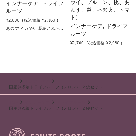
ウイ、プルーン、桃、あ
インナーケア, ドライフ
んず、梨、不知火、トマ
ルーツ
ト）
¥2,000
(税込価格
¥2,160
)
インナーケア, ドライフ
あの“スイカ”が、凝縮された驚き。国産スイカを使用し、砂糖・保存料・香料など一切不使用で仕上げたドライフルーツです。水分の多いスイカを低温でじっくり乾燥させることで、通常では味わえない凝縮された甘みとやさしい香り、独特の食感を実現しました。フレッシュなスイカとは異なる、ほんのりコクのある甘さと軽やかな口当たり。そのままはもちろん、ヨーグルトやサラダに加えることで、新しい食体験が楽しめます。“驚きと楽しさを味わう”。話題性のあるナチュラルフルーツです。原材料：スイカ（岩手県産）容量：２０g×２袋賞味期限：製造日から６ヶ月
ルーツ
¥2,760
(税込価格
¥2,980
)
TOP
インナーケア
国産無添加ドライフルーツ（メロン） ２袋セット
TOP
インナーケア
ドライフルーツ
国産無添加ドライフルーツ（メロン） ２袋セット