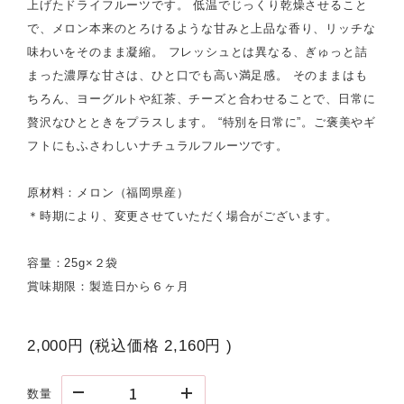
上げたドライフルーツです。 低温でじっくり乾燥させること
で、メロン本来のとろけるような甘みと上品な香り、リッチな
味わいをそのまま凝縮。 フレッシュとは異なる、ぎゅっと詰
まった濃厚な甘さは、ひと口でも高い満足感。 そのままはも
ちろん、ヨーグルトや紅茶、チーズと合わせることで、日常に
贅沢なひとときをプラスします。 “特別を日常に”。ご褒美やギ
フトにもふさわしいナチュラルフルーツです。
原材料：メロン（福岡県産）
＊時期により、変更させていただく場合がございます。
容量：25g×２袋
賞味期限：製造日から６ヶ月
2,000円
(税込価格
2,160円
)
数量