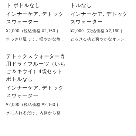
ト ボトルなし
トルなし
インナーケア, デトック
インナーケア, デトック
スウォーター
スウォーター
¥2,000
(税込価格
¥2,160
)
¥2,000
(税込価格
¥2,160
)
すっきり巡って、軽やかな毎日へ。シトラス＆洋なしのデトックスウォーター習慣爽やかなシトラスの酸味と、洋なしのやさしい甘みを組み合わせた、デトックスウォーター用ドライフルーツセット。砂糖・保存料を使わず、果実そのものの美味しさと栄養をそのまま閉じ込めました。水に入れるだけで、フルーツの香りと成分がゆっくり広がり、日々の水分補給が“整える習慣”に。シトラスのすっきり感と洋なしのまろやかさで、飲みやすく飽きずに続けられます。体の内側から軽やかさをサポートする、シンプルなインナーケアを。原材料：シトラス（長野県産） 洋なし（長野県産）容量：16g×4袋賞味期限：製造日から６ヶ月
とろける桃と爽やかなオレンジで、巡るキレイ習慣。デトックスウォーターセットやさしい甘みの桃と、すっきりとした酸味のオレンジを組み合わせた、デトックスウォーター用ドライフルーツセット。砂糖・保存料を使わず、果実そのものの味わいと栄養をぎゅっと閉じ込めました。水に入れるだけで、フルーツの香りと成分がゆっくり広がり、毎日の水分補給が“整える時間”に変わります。桃のリラックス感ある甘さと、オレンジの爽やかさで、心も体もすっきり。忙しい日常の中で、無理なく続けられるインナーケア習慣を。原材料：桃（長野県産） オレンジ（長野県産）容量：16g×4袋賞味期限：製造日から６ヶ月
3
デトックスウォーター専
用ドライフルーツ（いち
ご＆キウイ）4袋セット
ボトルなし
インナーケア, デトック
スウォーター
¥2,000
(税込価格
¥2,160
)
水に入れるだけ、内側から整う。いちご＆キウイで始める、デトックスウォーター習慣いちごとキウイを中心に、相性の良いフルーツを組み合わせたデトックスウォーター用ドライフルーツ3種セット。砂糖・保存料を使わず、果実そのものの甘みと栄養をぎゅっと凝縮しました。水に入れるだけで、ビタミンやミネラルがゆっくり溶け出し、毎日の水分補給が“美容時間”に変わります。いちごのやさしい甘みとキウイの爽やかな酸味が、すっきりと飲みやすい味わいに。忙しい日々でも無理なく続けられる、シンプルなインナーケア習慣を。原材料：いちご（長野県産） キウイ（長野県産）容量：16g×4袋賞味期限：製造日から６ヶ月