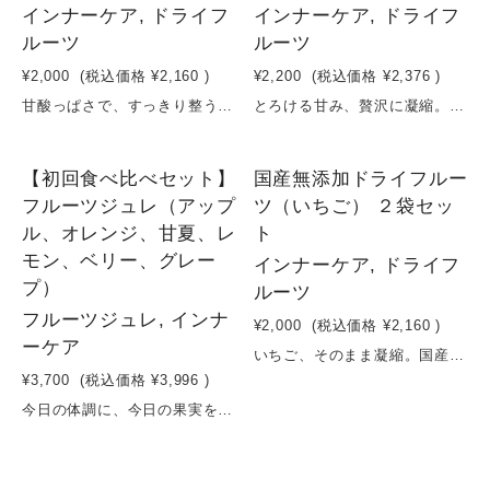
インナーケア, ドライフ
インナーケア, ドライフ
ルーツ
ルーツ
¥2,000
(税込価格
¥2,160
)
¥2,200
(税込価格
¥2,376
)
甘酸っぱさで、すっきり整う。爽やかなドライすもも。国産すもも（プラム）を使用し、砂糖・保存料・香料など一切不使用で仕上げたドライフルーツです。低温でじっくり乾燥させることで、すもも本来のフレッシュな酸味と自然な甘み、華やかな香りをそのまま凝縮。ひと口で広がる爽やかな甘酸っぱさは、気分をリフレッシュしたいときや間食にぴったり。そのままはもちろん、ヨーグルトやサラダ、紅茶に加えることで、日常の食事にアクセントと栄養をプラスします。“軽やかに整える”。毎日続けやすいナチュラルフルーツ習慣です。原材料：すもも（プラム）（山梨県産）＊時期により、変更させていただく場合がございます。容量：35g×２袋賞味期限：製造日から６ヶ月
とろける甘み、贅沢に凝縮。濃厚ドライマンゴー。国産マンゴーを使用し、砂糖・保存料・香料など一切不使用で仕上げたドライフルーツです。低温でじっくり乾燥させることで、マンゴー本来の濃厚な甘みと芳醇な香り、とろけるような食感をそのまま凝縮。ひと口で広がるリッチな味わいは、満足感が高く、ご褒美おやつやリラックスタイムに最適。そのままはもちろん、ヨーグルトやグラノーラ、紅茶に加えることで、日常の食事を手軽にアップグレードできます。“甘さも美しさも、妥協しない”。毎日続けたくなるナチュラルスイーツです。原材料：マンゴー（沖縄県産）＊時期により、変更させていただく場合がございます。容量：17g×２袋賞味期限：製造日から６ヶ月
【初回食べ比べセット】
国産無添加ドライフルー
フルーツジュレ（アップ
ツ（いちご） ２袋セッ
ル、オレンジ、甘夏、レ
ト
モン、ベリー、グレー
インナーケア, ドライフ
プ）
ルーツ
フルーツジュレ, インナ
¥2,000
(税込価格
¥2,160
)
ーケア
いちご、そのまま凝縮。国産いちごを使用し、砂糖・保存料・香料など一切不使用で仕上げたドライフルーツです。低温でじっくり乾燥させることで、いちご本来の甘みと酸味、華やかな香りをそのまま凝縮。噛むほどに広がる自然な味わいは、間食や美容習慣にぴったり。そのままはもちろん、ヨーグルトやグラノーラ、紅茶に加えるだけで、日常の食事が手軽にアップグレードします。“甘いのにヘルシー”を叶える、毎日続けたくなるナチュラルスイーツです。原材料：いちご（栃木県産／とちおとめ他）＊時期により、変更させていただく場合がございます。容量：16g×２袋賞味期限：製造日から６ヶ月
¥3,700
(税込価格
¥3,996
)
今日の体調に、今日の果実を。からだに寄り添う6種のジュレセット。果実そのものの甘みと風味を活かし、砂糖を使わずに仕上げたフルーツルーツのジュレシリーズ。固める素材には動物由来のゼラチンではなく、寒天と海藻を使用し、軽やかでなめらかな口どけに整えました。さらに、ハーブとして知られるエキナセアエキスを全種類に配合。保存料・着色料・香料不使用で、からだに負担をかけにくいシンプル設計です。アップル、オレンジ、甘夏、レモン、グレープ、ベリー。それぞれ異なる果実の個性と栄養を楽しみながら、その日の気分や体調に合わせて選べる6種セット。食欲がない時、軽く栄養補給したい時、リフレッシュしたい時、美容を意識したい時。子どもから大人まで、毎日のコンディションに寄り添う“やさしい栄養ジュレ”です。容量：140g×6個賞味期限：製造日から６ヶ月