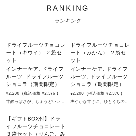
RANKING
ランキング
1
1
ドライフルーツチョコレ
ドライフルーツチョコレ
ート（キウイ） ２袋セ
ート（みかん） ２袋セ
ット
ット
インナーケア, ドライフ
インナーケア, ドライフ
ルーツ, ドライフルーツ
ルーツ, ドライフルーツ
ショコラ（期間限定）
ショコラ（期間限定）
¥2,200
(税込価格
¥2,376
)
¥2,200
(税込価格
¥2,376
)
甘酸っぱさが、ちょうどいい贅沢。キウイ×チョコ。ドライキウイにチョコレートをコーティングした、フルーツの魅力を活かしたドライフルーツチョコレートです。キウイは砂糖不使用で仕上げ、果実本来の爽やかな酸味とやさしい甘み、フレッシュな香りを凝縮。そこにチョコレートのコクを重ねることで、甘さと酸味が絶妙に調和した味わいに仕上げました。軽やかで後味がすっきりしているため、甘いものが苦手な方でも楽しみやすいのが特徴です。そのままはもちろん、コーヒーや紅茶と合わせて、心地よいリラックスタイムに。“おいしく整う甘さ”。日常に取り入れたい新しいスイーツです。原材料：有機カカオマス、有機カカオバター、有機ヒマワリレシチン、りんご＊時期により、変更させていただく場合がございます。容量：30g×２袋賞味期限：製造日から６ヶ月
爽やかな甘さに、ひとくちのご褒美。みかん×チョコ。ドライみかんにチョコレートをコーティングした、フルーツの魅力を活かしたドライフルーツチョコレートです。みかんは砂糖不使用で仕上げ、果実本来のやさしい甘みとほどよい酸味、爽やかな香りを凝縮。そこにチョコレートのコクを重ねることで、甘すぎず軽やかな味わいに仕上げました。柑橘ならではのフレッシュ感とチョコのリッチさが調和し、つい手が伸びる美味しさです。そのままはもちろん、コーヒーや紅茶との相性も抜群。“すっきり楽しむチョコ習慣”。毎日のご褒美にぴったりです。原材料：有機カカオマス、有機カカオバター、有機ヒマワリレシチン、みかん＊時期により、変更させていただく場合がございます。容量：30g×２袋賞味期限：製造日から６ヶ月
1
【ギフトBOX付】ドラ
イフルーツチョコレート
３袋セット（りんご、み