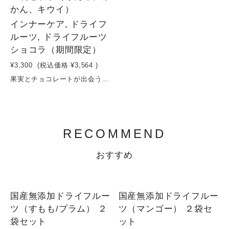
かん、キウイ）
インナーケア, ドライフ
ルーツ, ドライフルーツ
ショコラ（期間限定）
¥3,300
(税込価格
¥3,564
)
果実とチョコレートが出会う、贅沢なひとくち。国産ドライフルーツで楽しむ、大人のチョコレートギフト。果実本来の美味しさと、チョコレートのやさしい口どけ。国産のりんご・みかん・キウイを丁寧にドライフルーツに仕上げ、それぞれをなめらかなチョコレートで包んだ、フルーツルーツこだわりのドライフルーツチョコレート3袋セットです。りんごのやさしい甘み、みかんの爽やかな酸味、キウイのほどよい甘酸っぱさ。それぞれ異なる果実の個性と、チョコレートのコクが絶妙に調和し、一粒ごとに違った味わいをお楽しみいただけます。そのままティータイムのお供としてはもちろん、コーヒーや紅茶、ワインなどとのペアリングにもおすすめ。上質なギフトボックス入りで、大切な方への贈り物や、自分へのご褒美にもぴったりです。原材料：有機カカオマス、有機カカオバター、有機ヒマワリレシチン、りんご、みかん、キウイ＊時期により、変更させていただく場合がございます。容量：30g×3袋賞味期限：製造日から６ヶ月
RECOMMEND
おすすめ
SOLD OUT
国産無添加ドライフルー
国産無添加ドライフルー
ツ（すもも/プラム） ２
ツ（マンゴー） ２袋セ
袋セット
ット