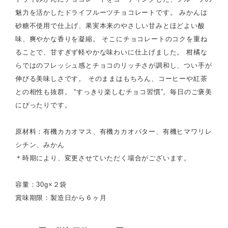
魅力を活かしたドライフルーツチョコレートです。 みかんは
砂糖不使用で仕上げ、果実本来のやさしい甘みとほどよい酸
味、爽やかな香りを凝縮。 そこにチョコレートのコクを重ね
ることで、甘すぎず軽やかな味わいに仕上げました。 柑橘な
らではのフレッシュ感とチョコのリッチさが調和し、つい手が
伸びる美味しさです。 そのままはもちろん、コーヒーや紅茶
との相性も抜群。 “すっきり楽しむチョコ習慣”。毎日のご褒美
にぴったりです。
原材料：有機カカオマス、有機カカオバター、有機ヒマワリレ
シチン、みかん
＊時期により、変更させていただく場合がございます。
容量：30g×２袋
賞味期限：製造日から６ヶ月