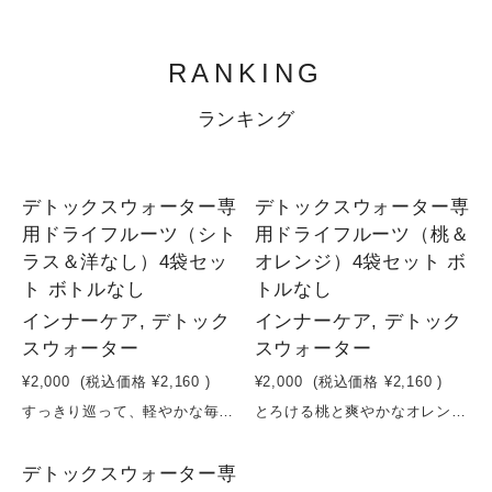
RANKING
ランキング
1
1
デトックスウォーター専
デトックスウォーター専
用ドライフルーツ（シト
用ドライフルーツ（桃＆
ラス＆洋なし）4袋セッ
オレンジ）4袋セット ボ
ト ボトルなし
トルなし
インナーケア, デトック
インナーケア, デトック
スウォーター
スウォーター
¥2,000
(税込価格
¥2,160
)
¥2,000
(税込価格
¥2,160
)
すっきり巡って、軽やかな毎日へ。シトラス＆洋なしのデトックスウォーター習慣爽やかなシトラスの酸味と、洋なしのやさしい甘みを組み合わせた、デトックスウォーター用ドライフルーツセット。砂糖・保存料を使わず、果実そのものの美味しさと栄養をそのまま閉じ込めました。水に入れるだけで、フルーツの香りと成分がゆっくり広がり、日々の水分補給が“整える習慣”に。シトラスのすっきり感と洋なしのまろやかさで、飲みやすく飽きずに続けられます。体の内側から軽やかさをサポートする、シンプルなインナーケアを。原材料：シトラス（長野県産） 洋なし（長野県産）容量：16g×4袋賞味期限：製造日から６ヶ月
とろける桃と爽やかなオレンジで、巡るキレイ習慣。デトックスウォーターセットやさしい甘みの桃と、すっきりとした酸味のオレンジを組み合わせた、デトックスウォーター用ドライフルーツセット。砂糖・保存料を使わず、果実そのものの味わいと栄養をぎゅっと閉じ込めました。水に入れるだけで、フルーツの香りと成分がゆっくり広がり、毎日の水分補給が“整える時間”に変わります。桃のリラックス感ある甘さと、オレンジの爽やかさで、心も体もすっきり。忙しい日常の中で、無理なく続けられるインナーケア習慣を。原材料：桃（長野県産） オレンジ（長野県産）容量：16g×4袋賞味期限：製造日から６ヶ月
3
デトックスウォーター専