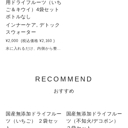
用ドライフルーツ（いち
ご＆キウイ）4袋セット
ボトルなし
インナーケア, デトック
スウォーター
¥2,000
(税込価格
¥2,160
)
水に入れるだけ、内側から整う。いちご＆キウイで始める、デトックスウォーター習慣いちごとキウイを中心に、相性の良いフルーツを組み合わせたデトックスウォーター用ドライフルーツ3種セット。砂糖・保存料を使わず、果実そのものの甘みと栄養をぎゅっと凝縮しました。水に入れるだけで、ビタミンやミネラルがゆっくり溶け出し、毎日の水分補給が“美容時間”に変わります。いちごのやさしい甘みとキウイの爽やかな酸味が、すっきりと飲みやすい味わいに。忙しい日々でも無理なく続けられる、シンプルなインナーケア習慣を。原材料：いちご（長野県産） キウイ（長野県産）容量：16g×4袋賞味期限：製造日から６ヶ月
RECOMMEND
おすすめ
国産無添加ドライフルー
国産無添加ドライフルー
ツ（いちご） ２袋セッ
ツ（不知火/デコポン）