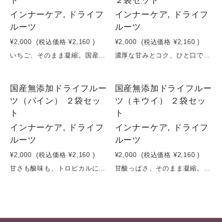
ト
２袋セット
インナーケア, ドライフ
インナーケア, ドライフ
ルーツ
ルーツ
¥2,000
(税込価格
¥2,160
)
¥2,000
(税込価格
¥2,160
)
いちご、そのまま凝縮。国産いちごを使用し、砂糖・保存料・香料など一切不使用で仕上げたドライフルーツです。低温でじっくり乾燥させることで、いちご本来の甘みと酸味、華やかな香りをそのまま凝縮。噛むほどに広がる自然な味わいは、間食や美容習慣にぴったり。そのままはもちろん、ヨーグルトやグラノーラ、紅茶に加えるだけで、日常の食事が手軽にアップグレードします。“甘いのにヘルシー”を叶える、毎日続けたくなるナチュラルスイーツです。原材料：いちご（栃木県産／とちおとめ他）＊時期により、変更させていただく場合がございます。容量：16g×２袋賞味期限：製造日から６ヶ月
濃厚な甘みとコク、ひと口で広がる。贅沢なドライ不知火国産の不知火（デコポン）を使用し、砂糖・保存料・香料など一切不使用で仕上げたドライフルーツです。低温でじっくり乾燥させることで、不知火特有の濃厚な甘みとまろやかな酸味、豊かな香りをそのまま凝縮。一般的なみかんよりも甘みとコクが強く、ひと口でもしっかり満足できる味わい。そのままはもちろん、紅茶に入れてフルーツティーにしたり、ヨーグルトやチーズと合わせることで、より贅沢な楽しみ方が広がります。“柑橘のご褒美”。毎日に取り入れたいナチュラルフルーツです。原材料：不知火/デコポン（宮崎県産）＊時期により、変更させていただく場合がございます。容量：20g×２袋賞味期限：製造日から６ヶ月
国産無添加ドライフルー
国産無添加ドライフルー
ツ（パイン） ２袋セッ
ツ（キウイ） ２袋セッ
ト
ト
インナーケア, ドライフ
インナーケア, ドライフ
ルーツ
ルーツ
¥2,000
(税込価格
¥2,160
)
¥2,000
(税込価格
¥2,160
)
甘さも酸味も、トロピカルに凝縮。爽やかなドライパイン。国産パイナップルを使用し、砂糖・保存料・香料など一切不使用で仕上げたドライフルーツです。低温でじっくり乾燥させることで、パイン本来のジューシーな甘みと爽やかな酸味、華やかな香りをそのまま凝縮。ひと口で広がるトロピカルな味わいは、リフレッシュしたい時や間食に最適。そのままはもちろん、ヨーグルトやグラノーラ、紅茶に加えることで、日常の食事に彩りと栄養をプラスできます。“軽やかに整える、南国の恵み”。毎日続けやすいナチュラルフルーツです。原材料：パイン（沖縄県産）＊時期により、変更させていただく場合がございます。容量：20g×２袋賞味期限：製造日から６ヶ月
甘酸っぱさ、そのまま凝縮。国産キウイを使用し、砂糖・保存料・香料など一切不使用で仕上げたドライフルーツです。低温でじっくり乾燥させることで、キウイ本来のフレッシュな酸味と自然な甘み、爽やかな香りをそのまま凝縮。ひと口で広がるさっぱりとした味わいは、間食やリフレッシュに最適。そのままはもちろん、ヨーグルトやグラノーラ、紅茶に加えることで、日常の食事に彩りと栄養をプラスします。“軽やかに整える”。毎日続けやすいナチュラルフルーツ習慣です。原材料：キウイ（長野県産）＊時期により、変更させていただく場合がございます。容量：35g×２袋賞味期限：製造日から６ヶ月