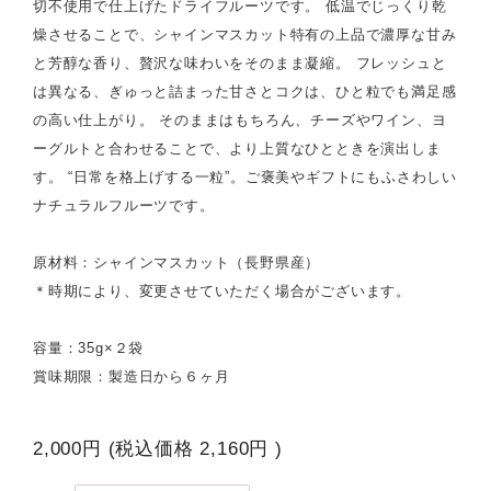
切不使用で仕上げたドライフルーツです。 低温でじっくり乾
燥させることで、シャインマスカット特有の上品で濃厚な甘み
と芳醇な香り、贅沢な味わいをそのまま凝縮。 フレッシュと
は異なる、ぎゅっと詰まった甘さとコクは、ひと粒でも満足感
の高い仕上がり。 そのままはもちろん、チーズやワイン、ヨ
ーグルトと合わせることで、より上質なひとときを演出しま
す。 “日常を格上げする一粒”。ご褒美やギフトにもふさわしい
ナチュラルフルーツです。
原材料：シャインマスカット（長野県産）
＊時期により、変更させていただく場合がございます。
容量：35g×２袋
賞味期限：製造日から６ヶ月
2,000円
(税込価格
2,160円
)