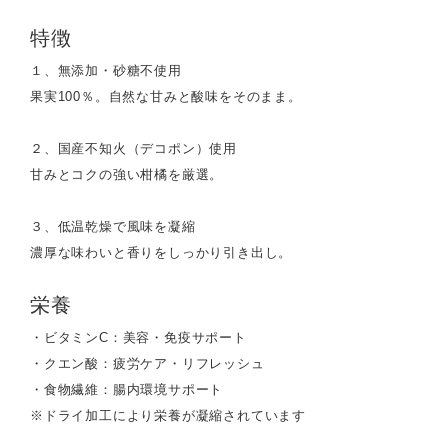
特徴
１、無添加・砂糖不使用
果実100％。自然な甘みと酸味をそのまま。
２、国産不知火（デコポン）使用
甘みとコクの強い柑橘を厳選。
３、低温乾燥で風味を凝縮
濃厚な味わいと香りをしっかり引き出し。
栄養
・ビタミンC：美容・免疫サポート
・クエン酸：疲労ケア・リフレッシュ
・食物繊維：腸内環境サポート
※ドライ加工により栄養が凝縮されています