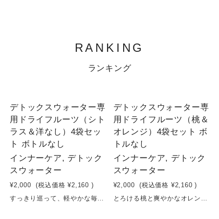
RANKING
ランキング
1
1
デトックスウォーター専
デトックスウォーター専
用ドライフルーツ（シト
用ドライフルーツ（桃＆
ラス＆洋なし）4袋セッ
オレンジ）4袋セット ボ
ト ボトルなし
トルなし
インナーケア, デトック
インナーケア, デトック
スウォーター
スウォーター
¥2,000
(税込価格
¥2,160
)
¥2,000
(税込価格
¥2,160
)
すっきり巡って、軽やかな毎日へ。シトラス＆洋なしのデトックスウォーター習慣爽やかなシトラスの酸味と、洋なしのやさしい甘みを組み合わせた、デトックスウォーター用ドライフルーツセット。砂糖・保存料を使わず、果実そのものの美味しさと栄養をそのまま閉じ込めました。水に入れるだけで、フルーツの香りと成分がゆっくり広がり、日々の水分補給が“整える習慣”に。シトラスのすっきり感と洋なしのまろやかさで、飲みやすく飽きずに続けられます。体の内側から軽やかさをサポートする、シンプルなインナーケアを。原材料：シトラス（長野県産） 洋なし（長野県産）容量：16g×4袋賞味期限：製造日から６ヶ月
とろける桃と爽やかなオレンジで、巡るキレイ習慣。デトックスウォーターセットやさしい甘みの桃と、すっきりとした酸味のオレンジを組み合わせた、デトックスウォーター用ドライフルーツセット。砂糖・保存料を使わず、果実そのものの味わいと栄養をぎゅっと閉じ込めました。水に入れるだけで、フルーツの香りと成分がゆっくり広がり、毎日の水分補給が“整える時間”に変わります。桃のリラックス感ある甘さと、オレンジの爽やかさで、心も体もすっきり。忙しい日常の中で、無理なく続けられるインナーケア習慣を。原材料：桃（長野県産） オレンジ（長野県産）容量：16g×4袋賞味期限：製造日から６ヶ月
3