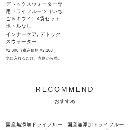
デトックスウォーター専
用ドライフルーツ（いち
ご＆キウイ）4袋セット
ボトルなし
インナーケア, デトック
スウォーター
¥2,000
(税込価格
¥2,160
)
水に入れるだけ、内側から整う。いちご＆キウイで始める、デトックスウォーター習慣いちごとキウイを中心に、相性の良いフルーツを組み合わせたデトックスウォーター用ドライフルーツ3種セット。砂糖・保存料を使わず、果実そのものの甘みと栄養をぎゅっと凝縮しました。水に入れるだけで、ビタミンやミネラルがゆっくり溶け出し、毎日の水分補給が“美容時間”に変わります。いちごのやさしい甘みとキウイの爽やかな酸味が、すっきりと飲みやすい味わいに。忙しい日々でも無理なく続けられる、シンプルなインナーケア習慣を。原材料：いちご（長野県産） キウイ（長野県産）容量：16g×4袋賞味期限：製造日から６ヶ月
RECOMMEND
おすすめ
国産無添加ドライフルー
国産無添加ドライフルー