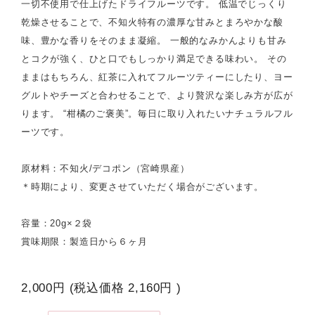
一切不使用で仕上げたドライフルーツです。 低温でじっくり
乾燥させることで、不知火特有の濃厚な甘みとまろやかな酸
味、豊かな香りをそのまま凝縮。 一般的なみかんよりも甘み
とコクが強く、ひと口でもしっかり満足できる味わい。 その
ままはもちろん、紅茶に入れてフルーツティーにしたり、ヨー
グルトやチーズと合わせることで、より贅沢な楽しみ方が広が
ります。 “柑橘のご褒美”。毎日に取り入れたいナチュラルフル
ーツです。
原材料：不知火/デコポン（宮崎県産）
＊時期により、変更させていただく場合がございます。
容量：20g×２袋
賞味期限：製造日から６ヶ月
2,000円
(税込価格
2,160円
)