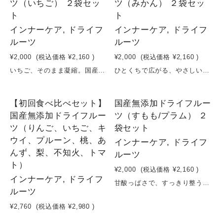
ツ（いちご） ２袋セッ
ツ（みかん） ２袋セッ
ト
ト
インナーケア, ドライフ
インナーケア, ドライフ
ルーツ
ルーツ
¥2,000
(税込価格
¥2,160
)
¥2,000
(税込価格
¥2,160
)
いちご、そのまま凝縮。国産いちごを使用し、砂糖・保存料・香料など一切不使用で仕上げたドライフルーツです。低温でじっくり乾燥させることで、いちご本来の甘みと酸味、華やかな香りをそのまま凝縮。噛むほどに広がる自然な味わいは、間食や美容習慣にぴったり。そのままはもちろん、ヨーグルトやグラノーラ、紅茶に加えるだけで、日常の食事が手軽にアップグレードします。“甘いのにヘルシー”を叶える、毎日続けたくなるナチュラルスイーツです。原材料：いちご（栃木県産／とちおとめ他）＊時期により、変更させていただく場合がございます。容量：16g×２袋賞味期限：製造日から６ヶ月
ひとくちで広がる、やさしい甘酸っぱさのドライみかん。国産みかんを使用し、砂糖・保存料・香料など一切不使用で仕上げたドライフルーツです。低温でじっくり乾燥させることで、みかん本来のやさしい甘みと爽やかな酸味、フレッシュな香りをそのまま凝縮。口に入れた瞬間に広がるさっぱりとした味わいは、気分をリフレッシュしたい時や間食にぴったり。そのままはもちろん、紅茶に入れてフルーツティーにしたり、ヨーグルトやサラダに加えることで、日常の食事を手軽にアップグレードできます。“軽やかに整える”。毎日続けやすいナチュラルな柑橘習慣です。原材料：みかん（愛媛県産）容量：２０g×２袋賞味期限：製造日から６ヶ月
【初回食べ比べセット】
国産無添加ドライフルー
国産無添加ドライフルー
ツ（すもも/プラム） ２
ツ（りんご、いちご、キ
袋セット
ウイ、プルーン、桃、あ
インナーケア, ドライフ
んず、梨、不知火、トマ
ルーツ
ト）
¥2,000
(税込価格
¥2,160
)
インナーケア, ドライフ
甘酸っぱさで、すっきり整う。爽やかなドライすもも。国産すもも（プラム）を使用し、砂糖・保存料・香料など一切不使用で仕上げたドライフルーツです。低温でじっくり乾燥させることで、すもも本来のフレッシュな酸味と自然な甘み、華やかな香りをそのまま凝縮。ひと口で広がる爽やかな甘酸っぱさは、気分をリフレッシュしたいときや間食にぴったり。そのままはもちろん、ヨーグルトやサラダ、紅茶に加えることで、日常の食事にアクセントと栄養をプラスします。“軽やかに整える”。毎日続けやすいナチュラルフルーツ習慣です。原材料：すもも（プラム）（山梨県産）＊時期により、変更させていただく場合がございます。容量：35g×２袋賞味期限：製造日から６ヶ月
ルーツ
¥2,760
(税込価格
¥2,980
)