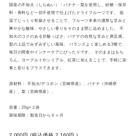
国産の不知火（しらぬい）・バナナ・梨を使用し、砂糖・保存
料・香料など一切不使用で仕上げたドライフルーツです。 低
温でじっくり乾燥させることで、フルーツ本来の濃厚な甘みと
爽やかな酸味、やさしい香りをそのまま閉じ込めました。 不
知火のコクのある甘酸っぱさ、バナナの自然な甘みと満足感、
梨の上品でみずみずしい風味。 バランスよく楽しめる3種で、
毎日の間食やインナーケアにぴったりです。 そのままはもち
ろん、ヨーグルトやシリアル、紅茶に加えることで、手軽に栄
養と彩りをプラスできます。
原材料： 不知火/デコポン（宮崎県産）、バナナ（沖縄県
産）、梨（宮崎県産）、
容量：20g×２袋
賞味期限：製造日から６ヶ月
2,000円
(税込価格
2,160円
)