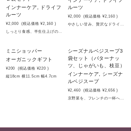
インナーケア, ドライフ
インナーケア, ドライフ
ルーツ
ルーツ
¥2,000
(税込価格
¥2,160
)
¥2,000
(税込価格
¥2,160
)
やさしい甘み、贅沢なドライ桃。国産の桃を使用し、砂糖・保存料・香料など一切不使用で仕上げたドライフルーツです。低温でじっくり乾燥させることで、桃本来のやわらかな甘みと上品な香り、とろけるような口当たりをそのまま凝縮。噛むほどに広がる自然な甘さは、リラックスタイムやご褒美おやつに最適。そのままはもちろん、ヨーグルトや紅茶、チーズと合わせることで、日常を少し贅沢に演出します。“自然な甘さで満たされる”。毎日続けやすいナチュラルスイーツです。原材料：桃（長野県産）＊時期により、変更させていただく場合がございます。容量：35g×２袋賞味期限：製造日から６ヶ月
しっとり食感、半生仕上げのセミドライりんご。国産りんごを使用し、砂糖・保存料・香料など一切不使用で仕上げたセミドライフルーツです。水分を適度に残した“半生製法”により、ドライフルーツでありながらしっとりやわらかく、果実に近い食感を実現しました。りんご本来のやさしい甘みとほのかな酸味、みずみずしい香りが口いっぱいに広がり、満足感のある味わいに。そのままはもちろん、ヨーグルトやチーズ、紅茶と合わせることで、より贅沢なひとときを楽しめます。“ナチュラルなのにリッチ”。毎日食べたくなる新しいドライフルーツ体験です。原材料：りんご（岩手県産）容量：５０g×２袋賞味期限：製造日から６ヶ月
NEW
ミニショッパー
シーズナルベジスープ3
袋セット（バターナッ
オーガニックギフト
ツ、じゃがいも、枝豆）
¥200
(税込価格
¥220
)
インナーケア, シーズナ
縦18cm 横11.5cm 幅4.7cm
ルベジスープ
¥2,460
(税込価格
¥2,656
)
京野菜を、フレンチの一杯へ。— 無添加で仕立てた、季節を味わうごちそうスープセット —京都で育った旬の京野菜を贅沢に使用し、フレンチ一筋45年の熟練シェフが丁寧に仕立てた、シーズナルベジスープ3種セット。「バターナッツ」「じゃがいも」「枝豆」それぞれの素材の個性を活かしながら、保存料・着色料・化学調味料を一切使わず、素材本来の旨みだけで仕上げました。なめらかな口あたり、奥行きのあるコク、そして体にすっと染み渡るやさしさ。“手軽なのに、きちんと美味しい。”毎日の食卓を少し豊かにする、京野菜のごちそうスープです。容量：160g×3袋賞味期限：製造日から１年