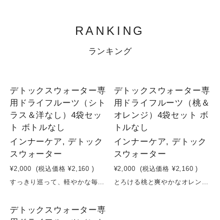
RANKING
ランキング
1
1
デトックスウォーター専
デトックスウォーター専
用ドライフルーツ（シト
用ドライフルーツ（桃＆
ラス＆洋なし）4袋セッ
オレンジ）4袋セット ボ
ト ボトルなし
トルなし
インナーケア, デトック
インナーケア, デトック
スウォーター
スウォーター
¥2,000
(税込価格
¥2,160
)
¥2,000
(税込価格
¥2,160
)
すっきり巡って、軽やかな毎日へ。シトラス＆洋なしのデトックスウォーター習慣爽やかなシトラスの酸味と、洋なしのやさしい甘みを組み合わせた、デトックスウォーター用ドライフルーツセット。砂糖・保存料を使わず、果実そのものの美味しさと栄養をそのまま閉じ込めました。水に入れるだけで、フルーツの香りと成分がゆっくり広がり、日々の水分補給が“整える習慣”に。シトラスのすっきり感と洋なしのまろやかさで、飲みやすく飽きずに続けられます。体の内側から軽やかさをサポートする、シンプルなインナーケアを。原材料：シトラス（長野県産） 洋なし（長野県産）容量：16g×4袋賞味期限：製造日から６ヶ月
とろける桃と爽やかなオレンジで、巡るキレイ習慣。デトックスウォーターセットやさしい甘みの桃と、すっきりとした酸味のオレンジを組み合わせた、デトックスウォーター用ドライフルーツセット。砂糖・保存料を使わず、果実そのものの味わいと栄養をぎゅっと閉じ込めました。水に入れるだけで、フルーツの香りと成分がゆっくり広がり、毎日の水分補給が“整える時間”に変わります。桃のリラックス感ある甘さと、オレンジの爽やかさで、心も体もすっきり。忙しい日常の中で、無理なく続けられるインナーケア習慣を。原材料：桃（長野県産） オレンジ（長野県産）容量：16g×4袋賞味期限：製造日から６ヶ月
3
デトックスウォーター専