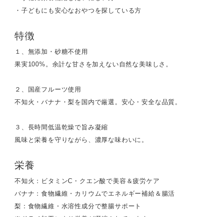
・子どもにも安心なおやつを探している方
特徴
１、無添加・砂糖不使用
果実100%。余計な甘さを加えない自然な美味しさ。
２、国産フルーツ使用
不知火・バナナ・梨を国内で厳選。安心・安全な品質。
３、長時間低温乾燥で旨み凝縮
風味と栄養を守りながら、濃厚な味わいに。
栄養
不知火：ビタミンC・クエン酸で美容＆疲労ケア
バナナ：食物繊維・カリウムでエネルギー補給＆腸活
梨：食物繊維・水溶性成分で整腸サポート