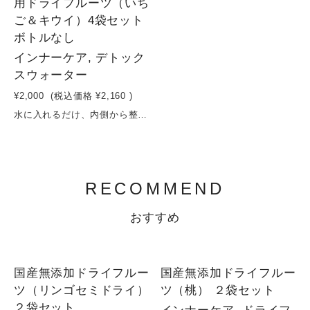
用ドライフルーツ（いち
ご＆キウイ）4袋セット
ボトルなし
インナーケア, デトック
スウォーター
¥2,000
(税込価格
¥2,160
)
水に入れるだけ、内側から整う。いちご＆キウイで始める、デトックスウォーター習慣いちごとキウイを中心に、相性の良いフルーツを組み合わせたデトックスウォーター用ドライフルーツ3種セット。砂糖・保存料を使わず、果実そのものの甘みと栄養をぎゅっと凝縮しました。水に入れるだけで、ビタミンやミネラルがゆっくり溶け出し、毎日の水分補給が“美容時間”に変わります。いちごのやさしい甘みとキウイの爽やかな酸味が、すっきりと飲みやすい味わいに。忙しい日々でも無理なく続けられる、シンプルなインナーケア習慣を。原材料：いちご（長野県産） キウイ（長野県産）容量：16g×4袋賞味期限：製造日から６ヶ月
RECOMMEND
おすすめ
SOLD OUT
SOLD OUT
国産無添加ドライフルー
国産無添加ドライフルー
ツ（リンゴセミドライ）
ツ（桃） ２袋セット
２袋セット