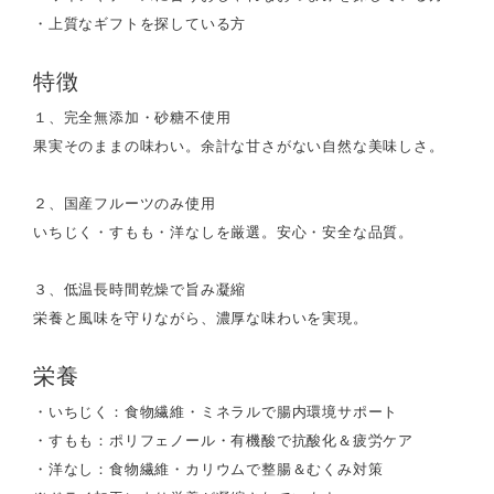
・上質なギフトを探している方
特徴
１、完全無添加・砂糖不使用
果実そのままの味わい。余計な甘さがない自然な美味しさ。
２、国産フルーツのみ使用
いちじく・すもも・洋なしを厳選。安心・安全な品質。
３、低温長時間乾燥で旨み凝縮
栄養と風味を守りながら、濃厚な味わいを実現。
栄養
・いちじく：食物繊維・ミネラルで腸内環境サポート
・すもも：ポリフェノール・有機酸で抗酸化＆疲労ケア
・洋なし：食物繊維・カリウムで整腸＆むくみ対策