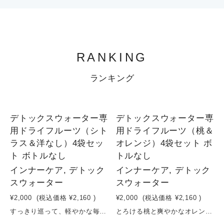
RANKING
ランキング
1
1
デトックスウォーター専
デトックスウォーター専
用ドライフルーツ（シト
用ドライフルーツ（桃＆
ラス＆洋なし）4袋セッ
オレンジ）4袋セット ボ
ト ボトルなし
トルなし
インナーケア, デトック
インナーケア, デトック
スウォーター
スウォーター
¥2,000
(税込価格
¥2,160
)
¥2,000
(税込価格
¥2,160
)
すっきり巡って、軽やかな毎日へ。シトラス＆洋なしのデトックスウォーター習慣爽やかなシトラスの酸味と、洋なしのやさしい甘みを組み合わせた、デトックスウォーター用ドライフルーツセット。砂糖・保存料を使わず、果実そのものの美味しさと栄養をそのまま閉じ込めました。水に入れるだけで、フルーツの香りと成分がゆっくり広がり、日々の水分補給が“整える習慣”に。シトラスのすっきり感と洋なしのまろやかさで、飲みやすく飽きずに続けられます。体の内側から軽やかさをサポートする、シンプルなインナーケアを。原材料：シトラス（長野県産） 洋なし（長野県産）容量：16g×4袋賞味期限：製造日から６ヶ月
とろける桃と爽やかなオレンジで、巡るキレイ習慣。デトックスウォーターセットやさしい甘みの桃と、すっきりとした酸味のオレンジを組み合わせた、デトックスウォーター用ドライフルーツセット。砂糖・保存料を使わず、果実そのものの味わいと栄養をぎゅっと閉じ込めました。水に入れるだけで、フルーツの香りと成分がゆっくり広がり、毎日の水分補給が“整える時間”に変わります。桃のリラックス感ある甘さと、オレンジの爽やかさで、心も体もすっきり。忙しい日常の中で、無理なく続けられるインナーケア習慣を。原材料：桃（長野県産） オレンジ（長野県産）容量：16g×4袋賞味期限：製造日から６ヶ月