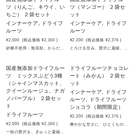
ツ（りんご、キウイ、い
ツ（マンゴー） ２袋セ
ちご） ２袋セット
ット
インナーケア, ドライフ
インナーケア, ドライフ
ルーツ
ルーツ
¥2,000
(税込価格
¥2,160
)
¥2,200
(税込価格
¥2,376
)
砂糖不使用・無添加。からだが喜ぶ国産ドライフルーツ国産のりんご・キウイ・いちごを使用し、砂糖・添加物を一切使わず仕上げたドライフルーツです。低温でじっくり乾燥させることで、フルーツ本来の甘み・酸味・香りをそのまま凝縮。そのまま食べるのはもちろん、ヨーグルトや紅茶、グラノーラに加えるだけで、毎日の食事が手軽に“インナーケア習慣”に変わります。美容・健康を意識する方や、お子さまのおやつ、ギフトにもおすすめの一品です。原材料： りんご（長野県産） いちご（栃木県産） キウイ（長野県産）容量：35g×２袋賞味期限：製造日から６ヶ月
とろける甘み、贅沢に凝縮。濃厚ドライマンゴー。国産マンゴーを使用し、砂糖・保存料・香料など一切不使用で仕上げたドライフルーツです。低温でじっくり乾燥させることで、マンゴー本来の濃厚な甘みと芳醇な香り、とろけるような食感をそのまま凝縮。ひと口で広がるリッチな味わいは、満足感が高く、ご褒美おやつやリラックスタイムに最適。そのままはもちろん、ヨーグルトやグラノーラ、紅茶に加えることで、日常の食事を手軽にアップグレードできます。“甘さも美しさも、妥協しない”。毎日続けたくなるナチュラルスイーツです。原材料：マンゴー（沖縄県産）＊時期により、変更させていただく場合がございます。容量：17g×２袋賞味期限：製造日から６ヶ月
SOLD OUT
国産無添加ドライフルー
ドライフルーツチョコレ
ツ ミックスぶどう3種
ート（みかん） ２袋セ
（シャインマスカット、
ット
クイーンルージュ、ナガ
インナーケア, ドライフ
ノパープル） ２袋セッ
ルーツ, ドライフルーツ
ト
ショコラ（期間限定）
ドライフルーツ
¥2,200
(税込価格
¥2,376
)
¥2,000
(税込価格
¥2,160
)
爽やかな甘さに、ひとくちのご褒美。みかん×チョコ。ドライみかんにチョコレートをコーティングした、フルーツの魅力を活かしたドライフルーツチョコレートです。みかんは砂糖不使用で仕上げ、果実本来のやさしい甘みとほどよい酸味、爽やかな香りを凝縮。そこにチョコレートのコクを重ねることで、甘すぎず軽やかな味わいに仕上げました。柑橘ならではのフレッシュ感とチョコのリッチさが調和し、つい手が伸びる美味しさです。そのままはもちろん、コーヒーや紅茶との相性も抜群。“すっきり楽しむチョコ習慣”。毎日のご褒美にぴったりです。原材料：有機カカオマス、有機カカオバター、有機ヒマワリレシチン、みかん＊時期により、変更させていただく場合がございます。容量：30g×２袋賞味期限：製造日から６ヶ月
一粒の贅沢を、ぎゅっと凝縮。国産のシャインマスカット・クイーンルージュ・ナガノパープルを使用し、砂糖・保存料・香料など一切不使用で仕上げたドライフルーツです。低温で丁寧に乾燥させることで、ぶどう本来の濃厚な甘みと芳醇な香り、奥行きのあるコクをそのまま凝縮。シャインマスカットの上品な甘さ、クイーンルージュの華やかな香りとコク、ナガノパープルの深みある味わい。それぞれの個性が際立つ、贅沢で満足感の高い一品です。そのままはもちろん、チーズやワインと合わせて楽しむ“大人の時間”や、特別なギフトにも最適です。原材料：シャインマスカット（長野県産）、クイーンルージュ（長野県産）、ナガノパープル（長野県産）＊時期により、変更させていただく場合がございます。容量：35g×２袋賞味期限：製造日から6ヶ月