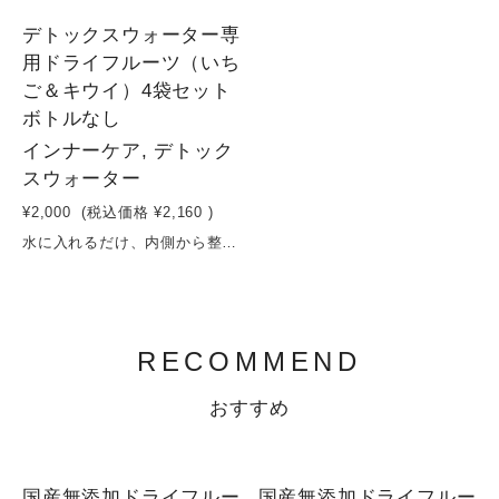
3
デトックスウォーター専
用ドライフルーツ（いち
ご＆キウイ）4袋セット
ボトルなし
インナーケア, デトック
スウォーター
¥2,000
(税込価格
¥2,160
)
水に入れるだけ、内側から整う。いちご＆キウイで始める、デトックスウォーター習慣いちごとキウイを中心に、相性の良いフルーツを組み合わせたデトックスウォーター用ドライフルーツ3種セット。砂糖・保存料を使わず、果実そのものの甘みと栄養をぎゅっと凝縮しました。水に入れるだけで、ビタミンやミネラルがゆっくり溶け出し、毎日の水分補給が“美容時間”に変わります。いちごのやさしい甘みとキウイの爽やかな酸味が、すっきりと飲みやすい味わいに。忙しい日々でも無理なく続けられる、シンプルなインナーケア習慣を。原材料：いちご（長野県産） キウイ（長野県産）容量：16g×4袋賞味期限：製造日から６ヶ月
RECOMMEND
おすすめ
SOLD OUT
国産無添加ドライフルー
国産無添加ドライフルー