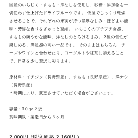
国産のいちじく・すもも・洋なしを使用し、砂糖・添加物を一
切使わず仕上げたドライフルーツです。 低温でじっくり乾燥
させることで、それぞれの果実が持つ濃厚な甘み・ほどよい酸
味・芳醇な香りをぎゅっと凝縮。 いちじくのプチプチ食感、
すももの爽やかな酸味、洋なしのとろける甘み。 3種の個性が
楽しめる、満足感の高い一品です。 そのままはもちろん、チ
ーズやワインと合わせたり、ヨーグルトや紅茶に加えること
で、日常を少し贅沢に彩ります。
原材料：イチジク（長野県産）、すもも（長野県産）、洋ナシ
（長野県産）
＊時期により、変更させていただく場合がございます。
容量：3０g×２袋
賞味期限：製造日から６ヶ月
2,000円
(税込価格
2,160円
)