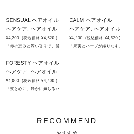
1
2
SENSUAL ヘアオイル
CALM ヘアオイル
ヘアケア, ヘアオイル
ヘアケア, ヘアオイル
¥4,200
(税込価格
¥4,620
)
¥4,200
(税込価格
¥4,620
)
「赤の恵みと深い香りで、髪に“艶の記憶”を。」— 補修・保湿・エイジングケアを叶えるアロマヘアオイル —セイヨウオトギリソウ花水やローズマリー葉水をベースに、髪と頭皮をやさしく整える植物由来成分を贅沢に配合したヘアオイル。注目成分は、ヘマトコッカスプルビアリス由来のアスタキサンチン。乾燥やダメージによるパサつきにアプローチし、髪にハリ・コシ・ツヤを与えます。さらに、モモやウンシュウミカン、パッションフルーツなどの果実エキスと、ムラサキ根・トウキンセンカなどの植物エキスが、うるおいに満ちたなめらかな髪へ導きます。ベースには、軽やかなトリ（カプリル酸／カプリン酸）グリセリルと、シア脂・ツバキ種子油をバランスよく配合。ベタつかず、自然なまとまりと上質なツヤを実現。イランイラン、フランキンセンス（ニュウコウジュ）、パチョリが織りなす奥行きのあるアロマは、心を落ち着かせながら、日常にラグジュアリーなひとときをもたらします。髪を整えるだけでなく、“自分を整える”ためのヘアオイルです。容量：100ml
「果実とハーブが織りなす、髪まで整うアロマブレンド。」— うるおい・ツヤ・心地よさをひと滴に —セイヨウオトギリソウ花水やローズマリー葉水をベースに、果実とハーブの恵みをバランスよく配合したナチュラルヘアオイル。軽やかなトリ（カプリル酸／カプリン酸）グリセリルと、シア脂・ツバキ種子油が、髪に自然なツヤとまとまりを与えます。セイヨウナシやモモ、ウンシュウミカンなどの果実エキスが、乾燥した髪にみずみずしいうるおいをチャージ。さらに、カワラヨモギやスギナ、アケビなどの植物エキスが、ダメージを受けた髪と頭皮をやさしく整えます。ラベンダー花油を中心としたやさしい香りは、まるで深呼吸したくなるような心地よさ。毎日のケアタイムを「整える時間」に変える、髪まで整うアロマブレンドです。容量：100ml
2
FORESTY ヘアオイル
ヘアケア, ヘアオイル
¥4,000
(税込価格
¥4,400
)
「髪と心に、静かに満ちるハーブの光。」— ダメージを補修しながら、香りで整う新習慣ヘアオイル —セイヨウオトギリソウ花水やローズマリー葉水をベースに、植物の恵みを贅沢に配合したナチュラルヘアオイル。軽やかなトリ（カプリル酸／カプリン酸）グリセリルと、シア脂・ツバキ種子油が髪に自然なツヤとまとまりを与えます。さらに、トウキンセンカやカワラヨモギ、スギナなどの植物エキスが、乾燥やダメージを受けた髪をやさしくケア。柑橘とウッディが重なり合う精油ブレンド（グレープフルーツ・ユズ・ベルガモット・サンダルウッド）が、深呼吸したくなるようなリラックス感を演出します。ベタつかず、すっとなじむ使用感で、日中のスタイリングにも、夜のケアにも。「補修・保湿・香り」のすべてを叶える、毎日使いたくなる一本です。容量：100ml
RECOMMEND
おすすめ