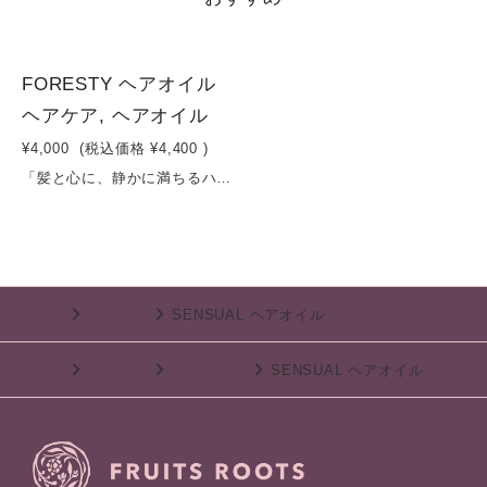
FORESTY ヘアオイル
ヘアケア, ヘアオイル
¥4,000
(税込価格
¥4,400
)
「髪と心に、静かに満ちるハーブの光。」— ダメージを補修しながら、香りで整う新習慣ヘアオイル —セイヨウオトギリソウ花水やローズマリー葉水をベースに、植物の恵みを贅沢に配合したナチュラルヘアオイル。軽やかなトリ（カプリル酸／カプリン酸）グリセリルと、シア脂・ツバキ種子油が髪に自然なツヤとまとまりを与えます。さらに、トウキンセンカやカワラヨモギ、スギナなどの植物エキスが、乾燥やダメージを受けた髪をやさしくケア。柑橘とウッディが重なり合う精油ブレンド（グレープフルーツ・ユズ・ベルガモット・サンダルウッド）が、深呼吸したくなるようなリラックス感を演出します。ベタつかず、すっとなじむ使用感で、日中のスタイリングにも、夜のケアにも。「補修・保湿・香り」のすべてを叶える、毎日使いたくなる一本です。容量：100ml
TOP
ヘアケア
SENSUAL ヘアオイル
TOP
ヘアケア
ヘアオイル
SENSUAL ヘアオイル