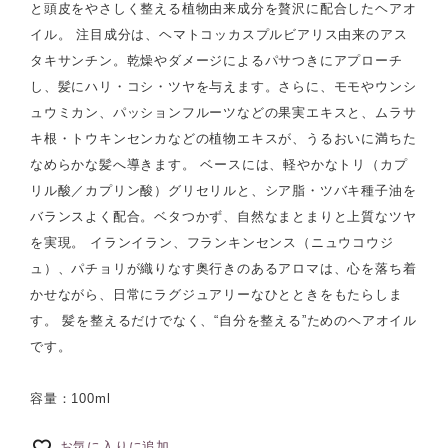
と頭皮をやさしく整える植物由来成分を贅沢に配合したヘアオ
イル。 注目成分は、ヘマトコッカスプルビアリス由来のアス
タキサンチン。乾燥やダメージによるパサつきにアプローチ
し、髪にハリ・コシ・ツヤを与えます。さらに、モモやウンシ
ュウミカン、パッションフルーツなどの果実エキスと、ムラサ
キ根・トウキンセンカなどの植物エキスが、うるおいに満ちた
なめらかな髪へ導きます。 ベースには、軽やかなトリ（カプ
リル酸／カプリン酸）グリセリルと、シア脂・ツバキ種子油を
バランスよく配合。ベタつかず、自然なまとまりと上質なツヤ
を実現。 イランイラン、フランキンセンス（ニュウコウジ
ュ）、パチョリが織りなす奥行きのあるアロマは、心を落ち着
かせながら、日常にラグジュアリーなひとときをもたらしま
す。 髪を整えるだけでなく、“自分を整える”ためのヘアオイル
です。
容量：100ml
お気に入りに追加