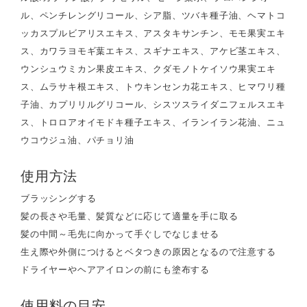
ル、ペンチレングリコール、シア脂、ツバキ種子油、ヘマトコ
ッカスプルビアリスエキス、アスタキサンチン、モモ果実エキ
ス、カワラヨモギ葉エキス、スギナエキス、アケビ茎エキス、
ウンシュウミカン果皮エキス、クダモノトケイソウ果実エキ
ス、ムラサキ根エキス、トウキンセンカ花エキス、ヒマワリ種
子油、カプリリルグリコール、シスツスライダニフェルスエキ
ス、トロロアオイモドキ種子エキス、イランイラン花油、ニュ
ウコウジュ油、パチョリ油
使用方法
ブラッシングする
髪の長さや毛量、髪質などに応じて適量を手に取る
髪の中間～毛先に向かって手ぐしでなじませる
生え際や外側につけるとベタつきの原因となるので注意する
ドライヤーやヘアアイロンの前にも塗布する
使用料の目安