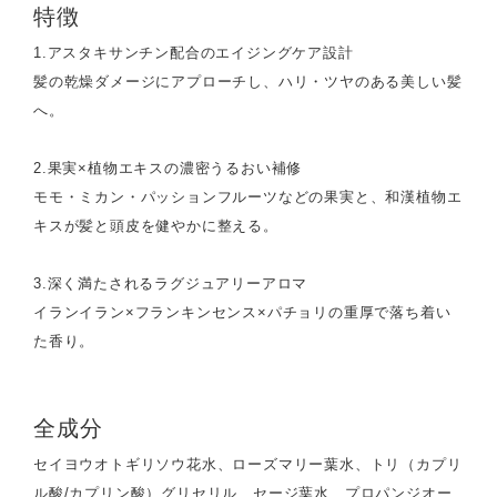
特徴
1.アスタキサンチン配合のエイジングケア設計
髪の乾燥ダメージにアプローチし、ハリ・ツヤのある美しい髪
へ。
2.果実×植物エキスの濃密うるおい補修
モモ・ミカン・パッションフルーツなどの果実と、和漢植物エ
キスが髪と頭皮を健やかに整える。
3.深く満たされるラグジュアリーアロマ
イランイラン×フランキンセンス×パチョリの重厚で落ち着い
た香り。
全成分
セイヨウオトギリソウ花水、ローズマリー葉水、トリ（カプリ
ル酸/カプリン酸）グリセリル、セージ葉水、プロパンジオー