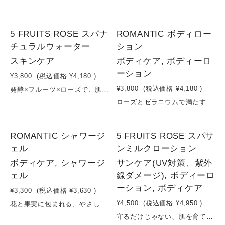
5 FRUITS ROSE スパナ
ROMANTIC ボディロー
チュラルウォーター
ション
スキンケア
ボディケア, ボディーロ
ーション
¥3,800
(税込価格
¥4,180
)
¥3,800
(税込価格
¥4,180
)
発酵×フルーツ×ローズで、肌の“めぐり”を整える濃密ミスト化粧水ダマスクバラ花水をベースに、コメ発酵液と多彩なフルーツ・植物エキスを贅沢に配合したミストタイプの化粧水です。ブドウ葉エキスやザクロ果実エキスなどのポリフェノール豊富な植物成分が、肌にうるおいとハリを与え、透明感のある印象へ導きます。さらに、パイナップルやレモン、リンゴなどのフルーツエキスが、古い角質にアプローチし、なめらかな肌へ。発酵の力で角質層まで浸透しやすく、乾燥やくすみ、ゆらぎが気になる肌をやさしく整えます。ローズとゼラニウムの天然精油の香りが、スキンケアの時間を心地よいリラックスタイムに。容量：150ml
ローズとゼラニウムで満たす、やさしく華やぐ素肌。ダマスクローズとゼラニウムの華やかでやさしい香りに包まれるボディミルク。スクワランやホホバ油が肌にすっとなじみ、ベタつかずにしっとりとうるおいをキープ。カラギーナンが肌をなめらかに整え、やわらかくしなやかな質感へ導きます。さらに、イチゴエキスや植物エキスが乾燥によるくすみをケアし、明るく整った印象の肌へ。毎日のケアを、心まで満たされる上質な時間に変えます。容量：200ml
ROMANTIC シャワージ
5 FRUITS ROSE スパサ
ェル
ンミルクローション
ボディケア, シャワージ
サンケア(UV対策、紫外
ェル
線ダメージ), ボディーロ
ーション, ボディケア
¥3,300
(税込価格
¥3,630
)
¥4,500
(税込価格
¥4,950
)
花と果実に包まれる、やさしい泡のご褒美時間。シンプルなカリ石けんベースに、華やかなフラワーエキスと果実のうるおいを重ねたシャワージェル。やさしく軽やかな泡が、肌の汚れをすっきり落としながら、必要なうるおいは残します。アドニスパレスチナ花エキスやセイヨウオトギリソウエキスが肌を穏やかに整え、ヒマワリ油がしっとりとしたやわらかさをプラス。さらに、イチゴ果汁のフレッシュなうるおいと、ダマスクバラ・ゼラニウムの上品な香りが重なり、バスタイムを特別なリラックスタイムへと導きます。毎日の洗浄を、肌と心を満たすひとときに。容量：300ml
守るだけじゃない、肌を育てるサンクリーム。紫外線から肌を守りながら、スキンケアまで叶えるナチュラルサンクリーム。酸化亜鉛によるやさしい紫外線防御に加え、シア脂・カカオ脂・マンゴー種子脂などの植物バターが肌をしっとり保湿。さらに、モリンガオイル（ワサビノキ種子油）やオリーブ由来成分が、乾燥や外的刺激から肌を守ります。チャ葉エキスやカミツレ花エキスなどの植物エキスが肌を整え、フルーツエキスが透明感のある印象へ導きます。紫外線対策をしながら、日中もスキンケアを続けているような心地よさ。毎日使いたくなる、軽やかでやさしい使い心地のUVクリームです。容量：80ml