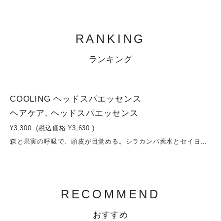
RANKING
ランキング
1
COOLING ヘッドスパエッセンス
ヘアケア, ヘッドスパエッセンス
¥3,300
(税込価格
¥3,630
)
森と果実の呼吸で、頭皮が目覚める。シラカンバ葉水とセイヨウノコギリソウ花水をベースに、コメ発酵液やハーブエキスを贅沢に配合したヘッドスパエッセンス。頭皮をやさしくうるおしながら整え、健やかなコンディションへ導きます。ローズマリーやセージ、スギナなどの植物の恵みが頭皮環境をすこやかに保ち、ダイダイやパッションフルーツ（クダモノトケイソウ）のフルーティーなエキスがみずみずしい透明感をプラス。さらに、ユズ・スペアミント・ユーカリの爽やかな香りが広がり、まるで森の中で深呼吸するような心地よさを感じられます。ベタつかず軽やかな使用感で、毎日のケアにも、サロンのヘッドスパにも最適です。容量：150ml
RECOMMEND
おすすめ