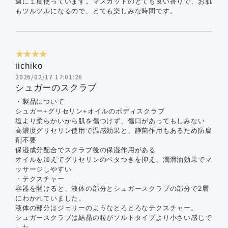
週に１度使っています。マスカットのとても良い香りで、お肌
もツルツルになるので、とても楽しみな時間です。
★★★★
iichiko
2026/02/17 17:01:26
シュガーのスクラブ
・製品について
シュガー+グリセリン+オイルのボディスクラブ
塩より柔らかいから肌を傷つけず、傷口があってもしみない
高濃度グリセリン使用で温感効果と、静菌作用もあるため防腐
剤不要
保湿成分配合でスクラブ後の保湿作用がある
オイルを加えてグリセリンのベタつきを抑え、潤滑油効果でマ
ッサージしやすい
・テクスチャー
容器を開けると、液体の部分とシュガースクラブの部分で2層
にわかれていました。
液体の部分はジェリーのようなとろとろなテクスチャー。
シュガースクラブは結晶の粒がソルトタイプより小さい感じで
した。