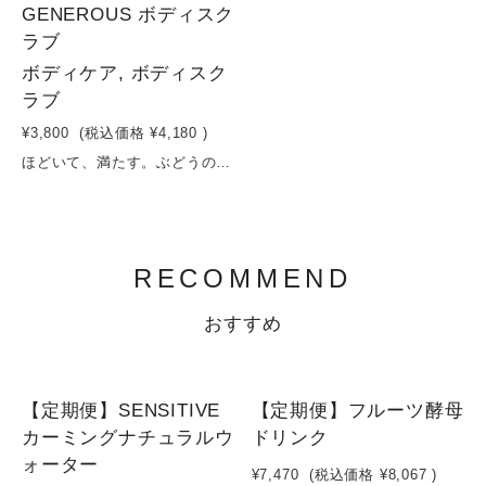
GENEROUS ボディスク
ラブ
ボディケア, ボディスク
ラブ
¥3,800
(税込価格
¥4,180
)
ほどいて、満たす。ぶどうのやさしい角質ケア肌に負担をかけず、やさしく整えるシュガースクラブ。スクロース（砂糖）のなめらかな粒子が古い角質を穏やかにオフし、グリセリンとマカデミアナッツ油・ホホバ油・スクワランが、うるおいのヴェールで肌を包み込みます。さらに、コメ発酵液とシラカバ樹液が肌環境を整え、ブドウ果実エキスとパイナップル果実エキスがくすみの原因にアプローチ。透明感のある、なめらかな肌へ導きます。カーネーション花エキスやカミツレ油が肌をやさしくいたわり、褐藻エキスが保湿力をサポート。洗い流したあともつっぱらず、しっとりとしたやわらかい肌へ。毎日のバスタイムが、肌も心も整うケア時間に変わります。容量：180ml
RECOMMEND
おすすめ
NEW
NEW
【定期便】SENSITIVE
【定期便】フルーツ酵母
カーミングナチュラルウ
ドリンク
ォーター
¥7,470
(税込価格
¥8,067
)