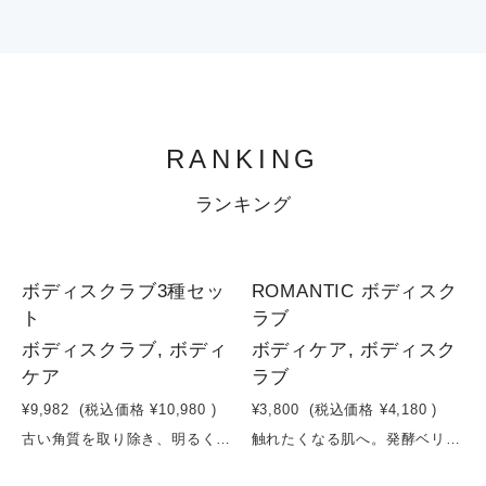
RANKING
ランキング
1
1
ボディスクラブ3種セッ
ROMANTIC ボディスク
ト
ラブ
ボディスクラブ, ボディ
ボディケア, ボディスク
ケア
ラブ
¥9,982
(税込価格
¥10,980
)
¥3,800
(税込価格
¥4,180
)
古い角質を取り除き、明るく輝く肌のためのシュガースクラブ。 肌にハリとうるおいを与え、フレッシュな肌へ導きます。肌を保湿しながら角質ケアできます。 シュガーは物理的に柔らかく、肌に傷をつけるリスクが低く、肌に傷口がある方にも滲みることなく使っていただくことができます。オレンジ＆レモンの柑橘系、マスカット＆ホワイトバーチ、フランボワーズ＆ローズの香りの3個セット。
触れたくなる肌へ。発酵ベリーとローズのご褒美スクラブ甘く華やかな香りに包まれながら、やさしく磨くシュガースクラブ。スクロース（砂糖）のなめらかな粒子が古い角質を穏やかにオフし、グリセリンとマカダミアナッツ油・ホホバ油・スクワランが、肌をやさしく守りながらうるおいを閉じ込めます。イチゴ果実エキスとパイナップル果実エキスがくすみの原因にアプローチし、透明感のある明るい印象の肌へ。さらに、コメ発酵液とブドウ発酵液が肌環境を整え、内側からうるおうようななめらかさを引き出します。カーネーション花エキスや褐藻エキスが肌をいたわり、ユズ種子エキスが保湿をサポート。ゼラニウム油とダマスクバラ花油が織りなす上品で幸福感のある香りが、毎日のバスタイムを特別な時間へと導きます。洗い上がりは、しっとりとなめらかで、思わず触れたくなる肌へ。容量：180ml
1