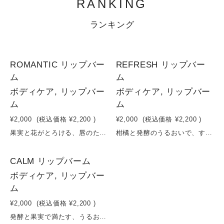
RANKING
ランキング
1
2
ROMANTIC リップバー
REFRESH リップバー
ム
ム
ボディケア, リップバー
ボディケア, リップバー
ム
ム
¥2,000
(税込価格
¥2,200
)
¥2,000
(税込価格
¥2,200
)
果実と花がとろける、唇のための“発酵オイルバーム”コメ胚芽油やツバキ種子油、ヒマワリ油などの植物オイルをベースに、ミツロウでやさしく包み込むリップバーム。唇にのせた瞬間、体温でとろけてなじみ、乾燥しやすい唇をしっとりと保護します。トウキンセンカ花エキスやムラサキ根エキスが荒れやすい唇を整え、イチゴ果実エキスとコメ発酵液がうるおいとやわらかさをプラス。さらに、ダマスクバラ花油とゼラニウム油のやさしく華やかな香りが、ケアの時間を心地よいひとときへと導きます。毎日のリップケアに、自然の恵みを。容量：15g
柑橘と発酵のうるおいで、すっきり整うリップケアコメ胚芽油、ツバキ種子油、ヒマワリ油にミツロウを合わせた、なめらかにとろけるリップバーム。乾燥しがちな唇をやさしく包み込み、うるおいをキープします。トウキンセンカエキスが唇を健やかに整え、コメ発酵液がうるおいを与えながら、やわらかな状態へ導きます。さらに、ナツミカン果実油とレモン果実エキスのフレッシュな柑橘の香りに、レプトスペルムムペテルソニイ油（レモンティーツリー）のすっきりとしたハーバルなニュアンスをプラス。気分をリフレッシュしながらケアできる、デイリー使いにぴったりのリップバームです。容量：15g
2
CALM リップバーム
ボディケア, リップバー
ム
¥2,000
(税込価格
¥2,200
)
発酵と果実で満たす、うるおい続くリップバームコメ胚芽油、ツバキ種子油、ヒマワリ油などの植物オイルに、ミツロウを合わせたシンプルでやさしいリップバーム。体温でなめらかにとろけ、乾燥しがちな唇をしっとり包み込みます。トウキンセンカ花エキスが荒れやすい唇を整え、セイヨウナシ果実エキスとコメ発酵液がみずみずしいうるおいを与え、やわらかくふっくらとした印象へ。仕上げに、ラベンダー油の穏やかな香りが広がり、ケアの時間を心地よく演出します。毎日のケアに寄り添う、自然由来のリップバームです。容量：15g