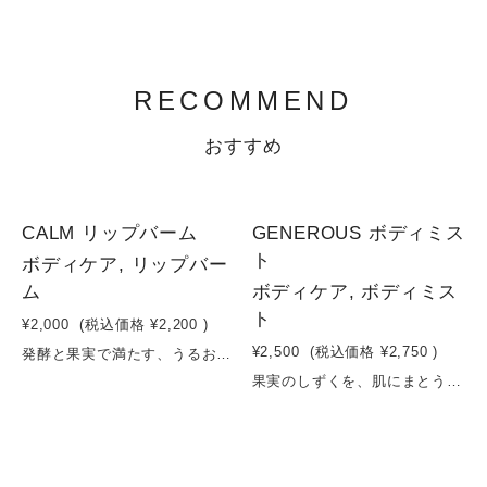
RECOMMEND
おすすめ
CALM リップバーム
GENEROUS ボディミス
ト
ボディケア, リップバー
ム
ボディケア, ボディミス
ト
¥2,000
(税込価格
¥2,200
)
¥2,500
(税込価格
¥2,750
)
発酵と果実で満たす、うるおい続くリップバームコメ胚芽油、ツバキ種子油、ヒマワリ油などの植物オイルに、ミツロウを合わせたシンプルでやさしいリップバーム。体温でなめらかにとろけ、乾燥しがちな唇をしっとり包み込みます。トウキンセンカ花エキスが荒れやすい唇を整え、セイヨウナシ果実エキスとコメ発酵液がみずみずしいうるおいを与え、やわらかくふっくらとした印象へ。仕上げに、ラベンダー油の穏やかな香りが広がり、ケアの時間を心地よく演出します。毎日のケアに寄り添う、自然由来のリップバームです。容量：15g
果実のしずくを、肌にまとう。ブドウやブルーベリーのみずみずしい果実エキスと、シラカバ樹液の澄んだうるおいを閉じ込めたボディミスト。肌に吹きかけた瞬間、すっとなじみ、軽やかなうるおいのヴェールをまとったような心地よさに。ベタつかず、乾いた肌をやさしく整えます。フレッシュでやわらかな果実の気配は、強すぎず自然に寄り添う香り立ち。日常の中で、ふと自分を整えるためのミストとしてお使いいただけます。容量：100ml