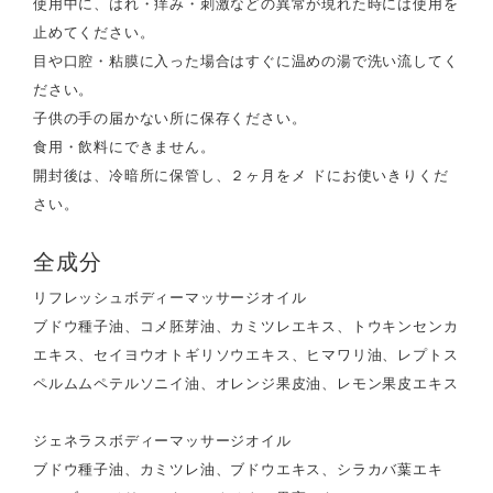
使用中に、はれ・痒み・刺激などの異常が現れた時には使用を
止めてください。
目や口腔・粘膜に入った場合はすぐに温めの湯で洗い流してく
ださい。
子供の手の届かない所に保存ください。
食用・飲料にできません。
開封後は、冷暗所に保管し、２ヶ月をメ ドにお使いきりくだ
さい。
全成分
リフレッシュボディーマッサージオイル
ブドウ種子油、コメ胚芽油、カミツレエキス、トウキンセンカ
エキス、セイヨウオトギリソウエキス、ヒマワリ油、レプトス
ペルムムペテルソニイ油、オレンジ果皮油、レモン果皮エキス
ジェネラスボディーマッサージオイル
ブドウ種子油、カミツレ油、ブドウエキス、シラカバ葉エキ