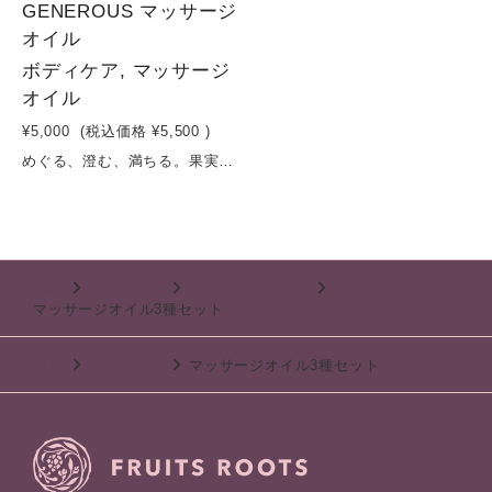
GENEROUS マッサージ
オイル
ボディケア, マッサージ
オイル
¥5,000
(税込価格
¥5,500
)
めぐる、澄む、満ちる。果実の恵みで透明肌へ。ブドウ種子油の軽やかな浸透力に、ブドウ・ブルーベリーの果実エキスを贅沢に配合したマッサージオイル。ポリフェノールを豊富に含む植物の力で、くすみがちな肌に透明感とハリを与えます。さらに、シラカバ葉エキスが肌の巡りをサポートし、カミツレ油がゆらぎやすい肌をやさしく整えます。クチナシ果実エキスがほんのりとした自然の彩りと健やかさをプラス。さらっと軽いテクスチャーでベタつかず、毎日のケアにも心地よく使える設計。マッサージしながら、肌も心も澄み渡るような時間へ導きます。容量：100ml
TOP
ボディケア
マッサージオイル
マッサージオイル3種セット
TOP
ボディケア
マッサージオイル3種セット