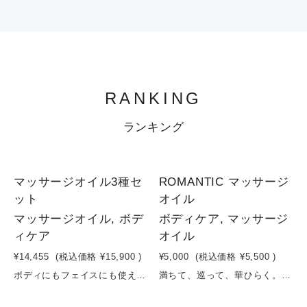
RANKING
ランキング
1
1
マッサージオイル3種セ
ROMANTIC マッサージ
ット
オイル
マッサージオイル, ボデ
ボディケア, マッサージ
ィケア
オイル
¥14,455
(税込価格
¥15,900
)
¥5,000
(税込価格
¥5,500
)
ボディにもフェイスにも使える、リラックス感あふれる香りのマセレーションオイルブドウ種子油をベースに、厳選したボタニカルオイルを黄金比でブレンドした100%天然成分のマッサージオイルです。マッサージしやすい粘度に調整しており、ボディにもフェイスにも使えます。浸出法というこだわりの製法で作られたこのオイルはお肌に潤いとハリを与えるだけではなく、豊かな香りでうっとりと、心と身体をいたわりながらリラックスに導きます。とてもなじみが良いので乾燥肌の方の中にはマッサージ後に拭き取りがいらないという方も。オレンジ＆レモン、マスカット＆ホワイトバーチ、フランボワーズ＆ローズの香りの3個セット。
満ちて、巡って、華ひらく。肌に咲く、贅沢オイル。スクワランとブドウ種子油をベースに、軽やかさとリッチなうるおいを両立したマッサージオイル。肌にすっとなじみながら、内側からふっくらとしたハリとツヤを引き出します。西洋オトギリソウエキスやアドニスパレスチナ花エキスが、ゆらぎやすい肌をやさしく整え、イチゴエキスが明るくいきいきとした印象へ。さらにクチナシ果実エキスが、健やかな肌コンディションをサポートします。仕上げに、ダマスクバラとゼラニウムの華やかで奥行きのある香りが広がり、まるでスパのような贅沢なひとときに。日々のケアを、ただの保湿から“満たされる時間”へ。肌も心も満ちていく、特別なオイルです。容量：100ml
1