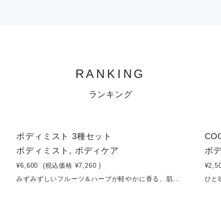
RANKING
ランキング
2
2
ボディミスト 3種セット
CO
ボディミスト, ボディケア
ボデ
¥6,600
(税込価格
¥7,260
)
¥2,5
みずみずしいフルーツ＆ハーブが軽やかに香る、肌をやさしく潤す保湿ミスト。みずみずしく保湿できる100%天然成分のアルコールフリーのアロマミストです。普段香水をつけない方にも楽しんでいただけるよう、ふわりと香りが広がります。汗によるべたつきやニオイをリフレッシュさせ、気分転換にも。ヘアミストに、デリケートゾーンに、リネンウォーターに、ルームスプレーなどにも使っていただけます。一般的な制汗剤とは異なり、汗腺や毛穴を塞がないので、皮膚呼吸を妨げません。マスカット＆ホワイトバーチ、オレンジ＆レモン、ユズ＆ミントの香りの3個セット。