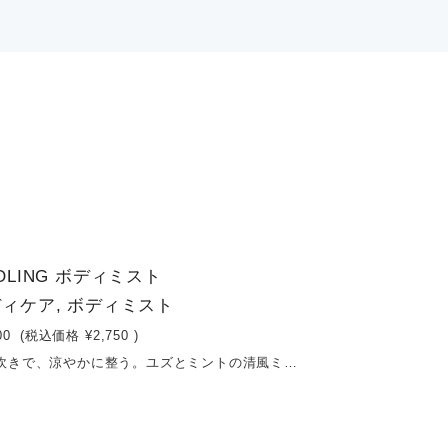
OLING ボディミスト
ィケア, ボディミスト
00
(税込価格
¥2,750
)
ひと吹きで、涼やかに整う。ユズとミントの清風ミスト。ユズのやわらかな柑橘の香りに、ハッカとミドリハッカ（スペアミント）の清涼感を重ねたボディミスト。肌にスプレーした瞬間、すっと広がるひんやり感とともに、気分までクリアにリフレッシュ。ベタつかない軽やかな使い心地で、暑い季節や気分転換したいときに最適です。さらに、ユズ種子エキスが肌をやさしく整え、清涼感だけで終わらない、心地よいうるおいもプラス。外出前、仕事の合間、リラックスタイムに。まるで涼しい風をまとったような、爽やかなひとときを。容量：100ml