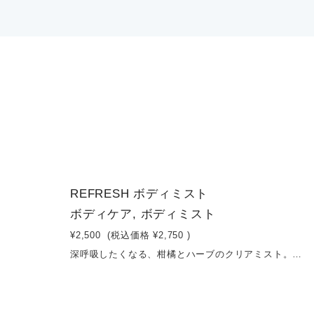
1
REFRESH ボディミスト
ボディケア, ボディミスト
¥2,500
(税込価格
¥2,750
)
深呼吸したくなる、柑橘とハーブのクリアミスト。レモンやオレンジのフレッシュな柑橘に、レプトスペルムムペテルソニイ（レモンマートル）の澄んだ香りを重ねた、心までリセットされるボディミスト。植物由来のうるおい成分が肌をやさしく整えながら、軽やかに香りをまとわせます。ベタつかず、気分を切り替えたいときやリフレッシュしたい瞬間にぴったり。朝のスタートに、仕事の合間に、外出先でのリフレッシュに。ひと吹きで、空気ごとクリアに変わるような心地よさを。容量：100ml