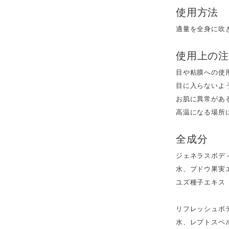
使用方法
適量を全身に吹
使用上の
目や粘膜への使
目に入らないよ
お肌に異常があ
高温になる場所
全成分
ジェネラスボデ
水、ブドウ果実
ユズ種子エキス
リフレッシュボ
水、レプトスペ