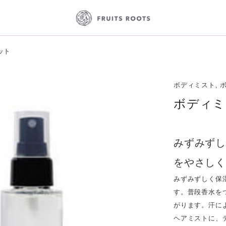
ット
ボディミスト, 
ボディミ
みずみず
をやさし
みずみずしく保
す。普段香水を
がります。汗に
ヘアミストに、