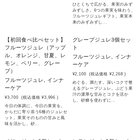
ひとくちで広がる、果実のみず
みずしさ。6つの果実を味わう、
フルーツジュレギフト。果実本
来のみずみずし...
【初回食べ比べセット】
グレープジュレ3個セッ
フルーツジュレ（アップ
ト
ル、オレンジ、甘夏、レ
フルーツジュレ, インナ
モン、ベリー、グレー
ーケア
プ）
¥2,100
(税込価格
¥2,268
)
フルーツジュレ, インナ
めぐる、満たす。深いコクで整
ーケア
えるグレープジュレ。ぶどう果
汁の濃厚な甘みとコクを活か
¥3,700
(税込価格
¥3,996
)
し、砂糖を使わずに...
今日の体調に、今日の果実を。
からだに寄り添う6種のジュレセ
ット。果実そのものの甘みと風
味を活かし、砂...