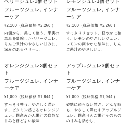
ベリージュレ3個セット
レモンジュレ3個セット
フルーツジュレ, インナ
フルーツジュレ, インナ
ーケア
ーケア
¥2,100
(税込価格
¥2,268
)
¥2,100
(税込価格
¥2,268
)
内側から、美しく整う。果実の
すっきりリセット、軽やかに整
恵みを凝縮したベリージュレ。
う。レモンのやさしいジュレ。
りんご果汁のやさしい甘みに、
レモンの爽やかな酸味に、りん
深みのあるベリー...
ご果汁のやさしい...
オレンジジュレ3個セッ
アップルジュレ3個セッ
ト
ト
フルーツジュレ, インナ
フルーツジュレ, インナ
ーケア
ーケア
¥1,800
(税込価格
¥1,944
)
¥1,800
(税込価格
¥1,944
)
すっきり整う、やさしく満た
砂糖に頼らない甘さ。どんな時
す。ビタミン感じるオレンジジ
も、やさしく満たすアップルジ
ュレ。国産みかん果汁の自然な
ュレ。国産りんご果汁そのもの
甘みとほどよい酸味...
の甘みを活かし、...