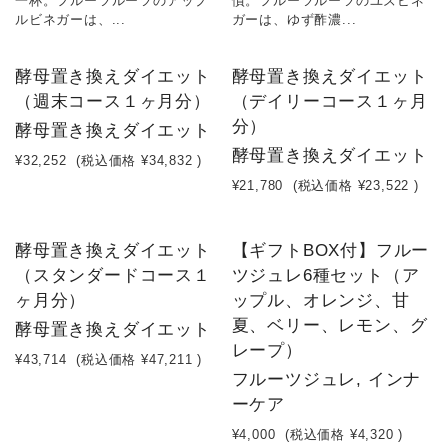
一杯。フルーツルーツのアップ
慣。フルーツルーツのユズビネ
ルビネガーは、...
ガーは、ゆず酢濃...
酵母置き換えダイエット
酵母置き換えダイエット
（週末コース１ヶ月分）
（デイリーコース１ヶ月
分）
酵母置き換えダイエット
酵母置き換えダイエット
¥32,252
(税込価格
¥34,832
)
¥21,780
(税込価格
¥23,522
)
酵母置き換えダイエット
【ギフトBOX付】フルー
（スタンダードコース１
ツジュレ6種セット（ア
ヶ月分）
ップル、オレンジ、甘
夏、ベリー、レモン、グ
酵母置き換えダイエット
レープ）
¥43,714
(税込価格
¥47,211
)
フルーツジュレ, インナ
ーケア
¥4,000
(税込価格
¥4,320
)