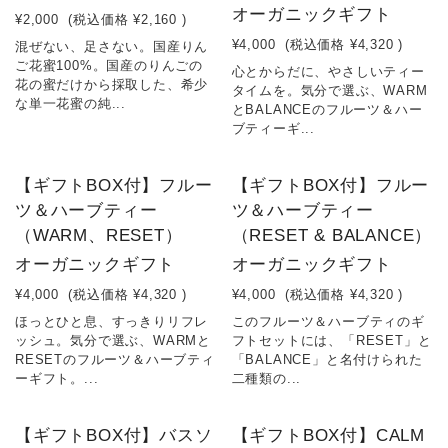
オーガニックギフト
¥2,000
(税込価格
¥2,160
)
¥4,000
(税込価格
¥4,320
)
混ぜない、足さない。国産りん
ご花蜜100%。国産のりんごの
心とからだに、やさしいティー
花の蜜だけから採取した、希少
タイムを。気分で選ぶ、WARM
な単一花蜜の純...
とBALANCEのフルーツ＆ハー
ブティーギ...
【ギフトBOX付】フルー
【ギフトBOX付】フルー
ツ＆ハーブティー
ツ＆ハーブティー
（WARM、RESET）
（RESET & BALANCE）
オーガニックギフト
オーガニックギフト
¥4,000
(税込価格
¥4,320
)
¥4,000
(税込価格
¥4,320
)
ほっとひと息、すっきりリフレ
このフルーツ＆ハーブティのギ
ッシュ。気分で選ぶ、WARMと
フトセットには、「RESET」と
RESETのフルーツ＆ハーブティ
「BALANCE」と名付けられた
ーギフト。...
二種類の...
【ギフトBOX付】バスソ
【ギフトBOX付】CALM