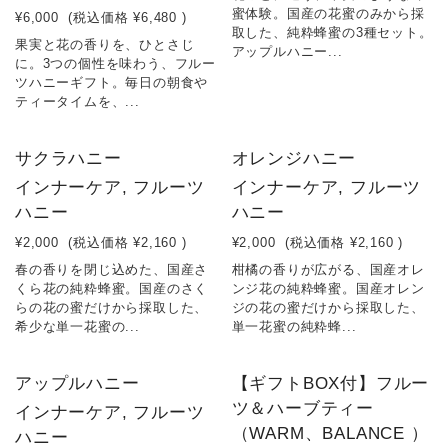
蜜体験。国産の花蜜のみから採
¥6,000
(税込価格
¥6,480
)
取した、純粋蜂蜜の3種セット。
果実と花の香りを、ひとさじ
アップルハニー...
に。3つの個性を味わう、フルー
ツハニーギフト。毎日の朝食や
ティータイムを、...
サクラハニー
オレンジハニー
インナーケア, フルーツ
インナーケア, フルーツ
ハニー
ハニー
¥2,000
(税込価格
¥2,160
)
¥2,000
(税込価格
¥2,160
)
春の香りを閉じ込めた、国産さ
柑橘の香りが広がる、国産オレ
くら花の純粋蜂蜜。国産のさく
ンジ花の純粋蜂蜜。国産オレン
らの花の蜜だけから採取した、
ジの花の蜜だけから採取した、
希少な単一花蜜の...
単一花蜜の純粋蜂...
アップルハニー
【ギフトBOX付】フルー
ツ＆ハーブティー
インナーケア, フルーツ
（WARM、BALANCE ）
ハニー