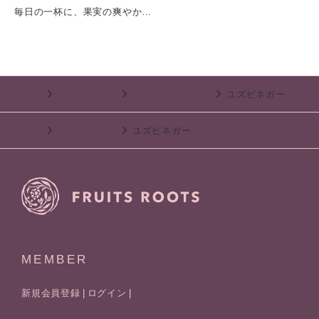
毎日の一杯に、果実の爽やかさを。ユズとアップルで楽しむ、フルーツビネガーギフト。果実の豊かな香りと、お酢の心地よい酸味を毎日の習慣に。フルーツルーツの人気フルーツビネガー 「ユズ」と「アップル」 を詰め合わせたギフトセットです。ユズは、和柑橘ならではの爽やかな香りとすっきりとした味わいが魅力。リフレッシュしたい時間にぴったりです。アップルは、りんごのやさしい甘みとほどよい酸味が調和した、まろやかで飲みやすい味わい。毎日の食卓にも自然になじみます。水や炭酸水で割るだけで、手軽にフルーティーなビネガードリンクが楽しめるほか、ヨーグルトやアイスクリーム、ドレッシングなど、さまざまなアレンジにも活躍します。上質なギフトボックス入りで、美容や健康を意識する方への贈り物や、お誕生日、お中元、お歳暮、内祝いなど、さまざまなギフトシーンにおすすめです。容量：200ml×2本賞味期限：製造日から１年
TOP
インナーケア
フルーツビネガー
ユズビネガー
TOP
インナーケア
ユズビネガー
MEMBER
新規会員登録
ログイン