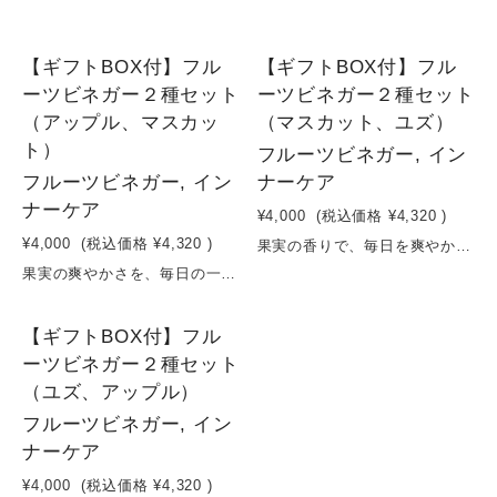
1
1
【ギフトBOX付】フル
【ギフトBOX付】フル
ーツビネガー２種セット
ーツビネガー２種セット
（アップル、マスカッ
（マスカット、ユズ）
ト）
フルーツビネガー, イン
フルーツビネガー, イン
ナーケア
ナーケア
¥4,000
(税込価格
¥4,320
)
¥4,000
(税込価格
¥4,320
)
果実の香りで、毎日を爽やかに。華やぐマスカットと、香るユズ。2つの果実を楽しむフルーツビネガーギフト。果実の豊かな香りと、お酢の心地よい酸味を楽しむフルーツビネガーセット。フルーツルーツの人気フルーツビネガー 「マスカット」と「ユズ」 を詰め合わせたギフトセットです。マスカットは、みずみずしく華やかな香りと上品な甘みが広がる、フルーティーで飲みやすい味わい。ユズは、爽やかで清々しい香りとほどよい酸味が特長。和柑橘ならではの上品な風味を楽しめます。水や炭酸水で割るだけで、手軽に果実香るビネガードリンクが完成。ヨーグルトやアイスクリームにかけたり、ドレッシングやマリネなどの料理にもアレンジでき、毎日の食卓を彩ります。上質なギフトボックス入りで、美容や健康を意識する方への贈り物や、お誕生日、お中元、お歳暮、内祝いなど、幅広いギフトシーンにおすすめです。容量：200ml×2本賞味期限：製造日から１年
果実の爽やかさを、毎日の一杯に。フルーツで楽しむ、新しいビネガー習慣。果実の美味しさとお酢の爽やかさを、気軽に楽しめるギフトセット。フルーツルーツの人気フルーツビネガー 「アップル」と「マスカット」 を詰め合わせたギフトセットです。アップルは、りんごのやさしい甘みと爽やかな酸味が調和した、すっきりと飲みやすい味わい。マスカットは、みずみずしく華やかな香りと上品な甘みが広がる、フルーティーな味わいです。水や炭酸水で割るだけで、果実の風味豊かなビネガードリンクを手軽に楽しめます。ヨーグルトやアイスクリームにかけたり、ドレッシングにアレンジしたりと、さまざまな楽しみ方ができます。上質なギフトボックス入りで、健康や美容を意識する方への贈り物や、お誕生日、お中元、お歳暮など、幅広いギフトシーンにおすすめです。容量：200ml×2本賞味期限：製造日から１年
1
【ギフトBOX付】フル
ーツビネガー２種セット
（ユズ、アップル）
フルーツビネガー, イン
ナーケア
¥4,000
(税込価格
¥4,320
)