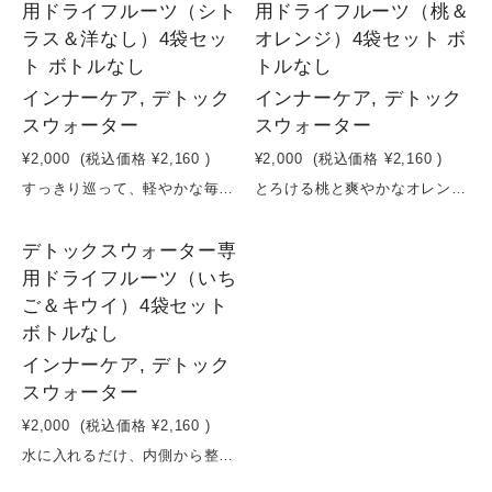
用ドライフルーツ（シト
用ドライフルーツ（桃＆
ラス＆洋なし）4袋セッ
オレンジ）4袋セット ボ
ト ボトルなし
トルなし
インナーケア, デトック
インナーケア, デトック
スウォーター
スウォーター
¥2,000
(税込価格
¥2,160
)
¥2,000
(税込価格
¥2,160
)
すっきり巡って、軽やかな毎日へ。シトラス＆洋なしのデトックスウォーター習慣爽やかなシトラスの酸味と、洋なしのやさしい甘みを組み合わせた、デトックスウォーター用ドライフルーツセット。砂糖・保存料を使わず、果実そのものの美味しさと栄養をそのまま閉じ込めました。水に入れるだけで、フルーツの香りと成分がゆっくり広がり、日々の水分補給が“整える習慣”に。シトラスのすっきり感と洋なしのまろやかさで、飲みやすく飽きずに続けられます。体の内側から軽やかさをサポートする、シンプルなインナーケアを。原材料：シトラス（長野県産） 洋なし（長野県産）容量：16g×4袋賞味期限：製造日から６ヶ月
とろける桃と爽やかなオレンジで、巡るキレイ習慣。デトックスウォーターセットやさしい甘みの桃と、すっきりとした酸味のオレンジを組み合わせた、デトックスウォーター用ドライフルーツセット。砂糖・保存料を使わず、果実そのものの味わいと栄養をぎゅっと閉じ込めました。水に入れるだけで、フルーツの香りと成分がゆっくり広がり、毎日の水分補給が“整える時間”に変わります。桃のリラックス感ある甘さと、オレンジの爽やかさで、心も体もすっきり。忙しい日常の中で、無理なく続けられるインナーケア習慣を。原材料：桃（長野県産） オレンジ（長野県産）容量：16g×4袋賞味期限：製造日から６ヶ月
3
デトックスウォーター専
用ドライフルーツ（いち
ご＆キウイ）4袋セット
ボトルなし
インナーケア, デトック
スウォーター
¥2,000
(税込価格
¥2,160
)
水に入れるだけ、内側から整う。いちご＆キウイで始める、デトックスウォーター習慣いちごとキウイを中心に、相性の良いフルーツを組み合わせたデトックスウォーター用ドライフルーツ3種セット。砂糖・保存料を使わず、果実そのものの甘みと栄養をぎゅっと凝縮しました。水に入れるだけで、ビタミンやミネラルがゆっくり溶け出し、毎日の水分補給が“美容時間”に変わります。いちごのやさしい甘みとキウイの爽やかな酸味が、すっきりと飲みやすい味わいに。忙しい日々でも無理なく続けられる、シンプルなインナーケア習慣を。原材料：いちご（長野県産） キウイ（長野県産）容量：16g×4袋賞味期限：製造日から６ヶ月