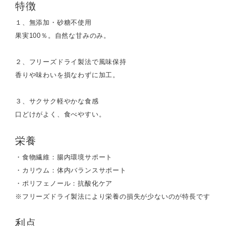
特徴
１、無添加・砂糖不使用
果実100％。自然な甘みのみ。
２、フリーズドライ製法で風味保持
香りや味わいを損なわずに加工。
３、サクサク軽やかな食感
口どけがよく、食べやすい。
栄養
・食物繊維：腸内環境サポート
・カリウム：体内バランスサポート
・ポリフェノール：抗酸化ケア
※フリーズドライ製法により栄養の損失が少ないのが特長です
利点