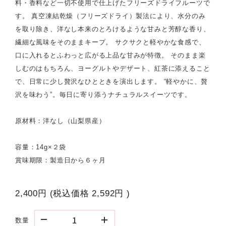
料・香料など一切不使用で仕上げたフリーズドライフルーツで
す。 真空凍結乾燥（フリーズドライ）製法により、水分のみ
を取り除き、洋なし本来のとろけるような甘みと芳醇な香り、
繊細な風味をそのままキープ。 サクサクと軽やかな食感で、
口に入れるとふわっと広がる上品な甘みが特徴。 そのまま楽
しむのはもちろん、ヨーグルトやデザート、紅茶に添えること
で、日常に少し贅沢なひとときを演出します。 “軽やかに、贅
沢を味わう”。毎日に寄り添うナチュラルスイーツです。
原材料：洋なし（山梨県産）
容量：14g×２袋
賞味期限：製造日から６ヶ月
2,400円
(税込価格
2,592円
)
数量