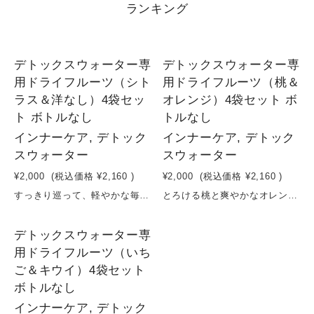
ランキング
1
1
デトックスウォーター専
デトックスウォーター専
用ドライフルーツ（シト
用ドライフルーツ（桃＆
ラス＆洋なし）4袋セッ
オレンジ）4袋セット ボ
ト ボトルなし
トルなし
インナーケア, デトック
インナーケア, デトック
スウォーター
スウォーター
¥2,000
(税込価格
¥2,160
)
¥2,000
(税込価格
¥2,160
)
すっきり巡って、軽やかな毎日へ。シトラス＆洋なしのデトックスウォーター習慣爽やかなシトラスの酸味と、洋なしのやさしい甘みを組み合わせた、デトックスウォーター用ドライフルーツセット。砂糖・保存料を使わず、果実そのものの美味しさと栄養をそのまま閉じ込めました。水に入れるだけで、フルーツの香りと成分がゆっくり広がり、日々の水分補給が“整える習慣”に。シトラスのすっきり感と洋なしのまろやかさで、飲みやすく飽きずに続けられます。体の内側から軽やかさをサポートする、シンプルなインナーケアを。原材料：シトラス（長野県産） 洋なし（長野県産）容量：16g×4袋賞味期限：製造日から６ヶ月
とろける桃と爽やかなオレンジで、巡るキレイ習慣。デトックスウォーターセットやさしい甘みの桃と、すっきりとした酸味のオレンジを組み合わせた、デトックスウォーター用ドライフルーツセット。砂糖・保存料を使わず、果実そのものの味わいと栄養をぎゅっと閉じ込めました。水に入れるだけで、フルーツの香りと成分がゆっくり広がり、毎日の水分補給が“整える時間”に変わります。桃のリラックス感ある甘さと、オレンジの爽やかさで、心も体もすっきり。忙しい日常の中で、無理なく続けられるインナーケア習慣を。原材料：桃（長野県産） オレンジ（長野県産）容量：16g×4袋賞味期限：製造日から６ヶ月
3
デトックスウォーター専
用ドライフルーツ（いち
ご＆キウイ）4袋セット
ボトルなし
インナーケア, デトック