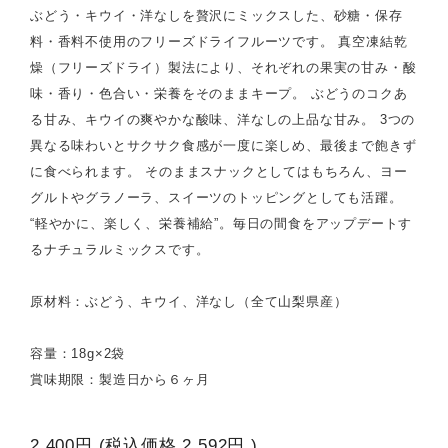
ぶどう・キウイ・洋なしを贅沢にミックスした、砂糖・保存
料・香料不使用のフリーズドライフルーツです。 真空凍結乾
燥（フリーズドライ）製法により、それぞれの果実の甘み・酸
味・香り・色合い・栄養をそのままキープ。 ぶどうのコクあ
る甘み、キウイの爽やかな酸味、洋なしの上品な甘み。 3つの
異なる味わいとサクサク食感が一度に楽しめ、最後まで飽きず
に食べられます。 そのままスナックとしてはもちろん、ヨー
グルトやグラノーラ、スイーツのトッピングとしても活躍。
“軽やかに、楽しく、栄養補給”。毎日の間食をアップデートす
るナチュラルミックスです。
原材料：ぶどう、キウイ、洋なし（全て山梨県産）
容量：18g×2袋
賞味期限：製造日から６ヶ月
2,400円
(税込価格
2,592円
)