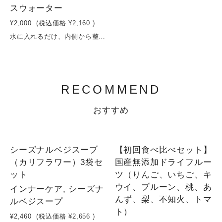
スウォーター
¥2,000
(税込価格
¥2,160
)
水に入れるだけ、内側から整う。いちご＆キウイで始める、デトックスウォーター習慣いちごとキウイを中心に、相性の良いフルーツを組み合わせたデトックスウォーター用ドライフルーツ3種セット。砂糖・保存料を使わず、果実そのものの甘みと栄養をぎゅっと凝縮しました。水に入れるだけで、ビタミンやミネラルがゆっくり溶け出し、毎日の水分補給が“美容時間”に変わります。いちごのやさしい甘みとキウイの爽やかな酸味が、すっきりと飲みやすい味わいに。忙しい日々でも無理なく続けられる、シンプルなインナーケア習慣を。原材料：いちご（長野県産） キウイ（長野県産）容量：16g×4袋賞味期限：製造日から６ヶ月
RECOMMEND
おすすめ
NEW
シーズナルベジスープ
【初回食べ比べセット】
（カリフラワー）3袋セ
国産無添加ドライフルー
ット
ツ（りんご、いちご、キ
ウイ、プルーン、桃、あ
インナーケア, シーズナ
んず、梨、不知火、トマ
ルベジスープ
ト）
¥2,460
(税込価格
¥2,656
)