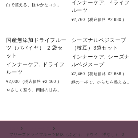
インナーケア, ドライフ
白で整える、軽やかなコク。京都で育った京野菜のカリフラワーを贅沢に使用し、フレンチ一筋45年の熟練シェフが丁寧に仕立てたポタージュ。保存料・着色料・化学調味料は一切使用せず、素材本来のやさしい甘みと旨みを引き出しました。なめらかで軽やか、それでいて奥行きのあるコク。食べた後も重くならない、“整えるための上質な一杯”です。容量：160g×３袋賞味期限：製造日から１年
ルーツ
¥2,760
(税込価格
¥2,980
)
NEW
国産無添加ドライフルー
シーズナルベジスープ
ツ（パパイヤ） ２袋セ
（枝豆）3袋セット
ット
インナーケア, シーズナ
インナーケア, ドライフ
ルベジスープ
ルーツ
¥2,460
(税込価格
¥2,656
)
¥2,000
(税込価格
¥2,160
)
緑の一杯で、からだを整える。京都で育った京野菜の枝豆を贅沢に使用し、フレンチ一筋45年の熟練シェフが丁寧に仕立てた濃厚ポタージュ。保存料・着色料・化学調味料を一切使わず、素材の旨みと自然な甘みだけで完成させました。枝豆ならではのコクとほのかな甘み、そしてなめらかな口あたり。“ヘルシーなのに満足できる”を実現した、日常に取り入れたい一杯です。容量：160g×3袋賞味期限：製造日から１年
やさしく整う、南国の甘み。ナチュラルドライパパイヤ。国産パパイヤを使用し、砂糖・保存料・香料など一切不使用で仕上げたドライフルーツです。低温でじっくり乾燥させることで、パパイヤ本来のまろやかな甘みとやさしい香り、軽やかな食感をそのまま凝縮。トロピカルでありながらクセが少なく、毎日の間食や食後のリフレッシュにも取り入れやすい味わい。そのままはもちろん、ヨーグルトやスムージー、サラダに加えることで、手軽に栄養と彩りをプラスできます。“内側から整える習慣”。毎日続けやすいナチュラルフルーツです。原材料：パパイヤ（沖縄県産）＊時期により、変更させていただく場合がございます。容量：20g×２袋賞味期限：製造日から６ヶ月
TOP
インナーケア
フリーズドライフルーツMIX（ぶどう、キウイ、洋なし） ２