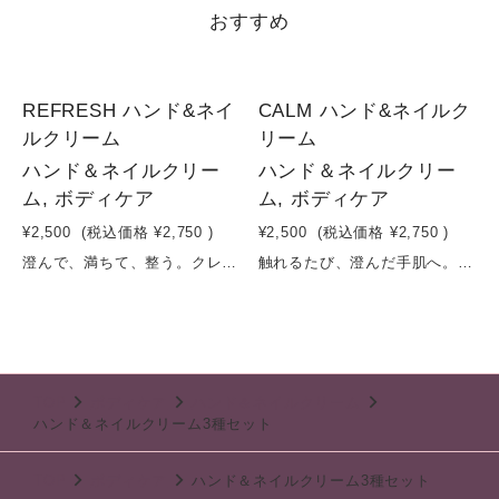
おすすめ
REFRESH ハンド&ネイ
CALM ハンド&ネイルク
ルクリーム
リーム
ハンド＆ネイルクリー
ハンド＆ネイルクリー
ム, ボディケア
ム, ボディケア
¥2,500
(税込価格
¥2,750
)
¥2,500
(税込価格
¥2,750
)
澄んで、満ちて、整う。クレイ×発酵×柑橘のハンド＆ネイルケアシトラスとハーブの清らかさをあわせ持つハンド＆ネイルクリーム。モンモリロナイト（クレイ）が肌をなめらかに整えながら、余分な汚れや古い角質をやさしくオフ。ダイズ発酵エキスとシラカバ樹液が角質層までうるおいを届け、乾燥しやすい手肌をみずみずしく保ちます。シア脂とホホバ油がうるおいをしっかり閉じ込め、トウキンセンカ花エキスやカミツレエキスが手肌をやさしく整えます。さらに、褐藻エキスやセイヨウシロヤナギ樹皮エキスが、なめらかでクリアな印象の手肌へ導きます。レモンやオレンジの果実の爽やかさに、レプトスペルムムペテルソニイ油の清潔感ある香りが重なり、気分までリフレッシュ。手肌と指先を美しく整える、日常使いの新しいスタンダードです。容量：50ml
触れるたび、澄んだ手肌へ。クレイ×発酵で整う、ハンド＆ネイルケアラベンダーのやさしい香りに包まれながら、手肌と指先をすこやかに整えるハンド＆ネイルクリーム。モンモリロナイト（クレイ）が肌をなめらかに整えながら、余分な汚れを吸着。さらに、コメ発酵エキスやシラカバ樹液が角質層までうるおいを届け、乾燥しやすい手肌をしっとりと保ちます。シア脂とホホバ油がうるおいを閉じ込め、ベタつきにくく軽やかな仕上がりに。加水分解アルゲエキスや植物エキスが、指先や爪まわりまで健やかに整えます。ラベンダーとハーブの清らかな香りで、使うたびに気持ちまでリセットされるような心地よさ。日常の中で“整う時間”をもたらすハンドクリームです。容量：50ml
TOP
ボディケア
ハンド＆ネイルクリーム
ハンド＆ネイルクリーム3種セット
TOP
ボディケア
ハンド＆ネイルクリーム3種セット