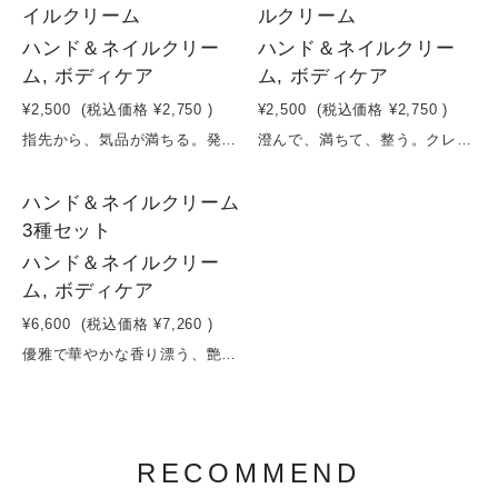
イルクリーム
ルクリーム
ハンド＆ネイルクリー
ハンド＆ネイルクリー
ム, ボディケア
ム, ボディケア
¥2,500
(税込価格
¥2,750
)
¥2,500
(税込価格
¥2,750
)
指先から、気品が満ちる。発酵×ローズで育む、うるおいハンドケアダマスクローズの華やかな香りに包まれながら、手肌と爪を同時にケアするハンド＆ネイルクリーム。ダマスクバラ花水とダマスクバラ花油がもたらす上質なうるおいに、コメ発酵液やダイズ発酵エキスを配合。角質層までやさしく浸透し、乾燥しがちな手肌をしっとり整えます。さらに、モンモリロナイトが肌をなめらかに整え、シア脂がうるおいを閉じ込めて長時間キープ。アロエベラ葉エキスやザクロ種子エキス、ユズ種子エキスが、健やかで美しい指先へ導きます。ベタつきにくく、日中のケアにも心地よく使えるテクスチャー。ネイルケアまで叶える、上質なハンドクリームです。容量：50ml
澄んで、満ちて、整う。クレイ×発酵×柑橘のハンド＆ネイルケアシトラスとハーブの清らかさをあわせ持つハンド＆ネイルクリーム。モンモリロナイト（クレイ）が肌をなめらかに整えながら、余分な汚れや古い角質をやさしくオフ。ダイズ発酵エキスとシラカバ樹液が角質層までうるおいを届け、乾燥しやすい手肌をみずみずしく保ちます。シア脂とホホバ油がうるおいをしっかり閉じ込め、トウキンセンカ花エキスやカミツレエキスが手肌をやさしく整えます。さらに、褐藻エキスやセイヨウシロヤナギ樹皮エキスが、なめらかでクリアな印象の手肌へ導きます。レモンやオレンジの果実の爽やかさに、レプトスペルムムペテルソニイ油の清潔感ある香りが重なり、気分までリフレッシュ。手肌と指先を美しく整える、日常使いの新しいスタンダードです。容量：50ml
2
ハンド＆ネイルクリーム
3種セット
ハンド＆ネイルクリー
ム, ボディケア
¥6,600
(税込価格
¥7,260
)
優雅で華やかな香り漂う、艶やかなベールをまとわせるフレグランスハンドクリーム100%天然成分の高保湿のハンドクリーム。ベタつかないのに、手肌に潤いを与えて、透明感とハリをもたらします。爪の形成を補う効果もあり、ネイルクリームとしてもご使用いただけます。
RECOMMEND